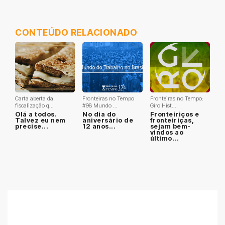
CONTEÚDO RELACIONADO
Carta aberta da
Fronteiras no Tempo
Fronteiras no Tempo:
fiscalização q...
#98 Mundo ...
Giro Hist...
Olá a todos.
No dia do
Fronteiriços e
Talvez eu nem
aniversário de
fronteiriças,
precise...
12 anos...
sejam bem-
vindos ao
último...