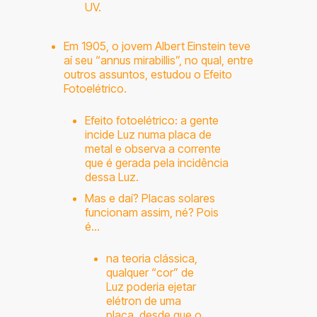
UV.
Em 1905, o jovem Albert Einstein teve
aí seu “annus mirabillis”, no qual, entre
outros assuntos, estudou o Efeito
Fotoelétrico.
Efeito fotoelétrico: a gente
incide Luz numa placa de
metal e observa a corrente
que é gerada pela incidência
dessa Luz.
Mas e daí? Placas solares
funcionam assim, né? Pois
é…
na teoria clássica,
qualquer “cor” de
Luz poderia ejetar
elétron de uma
placa, desde que o