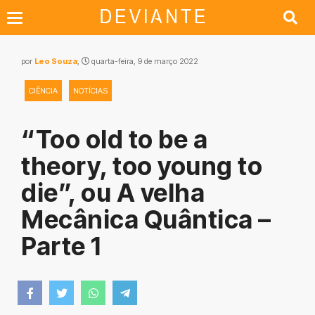
por
Leo Souza
,
quarta-feira, 9 de março 2022
CIÊNCIA
NOTÍCIAS
“Too old to be a
theory, too young to
die”, ou A velha
Mecânica Quântica –
Parte 1