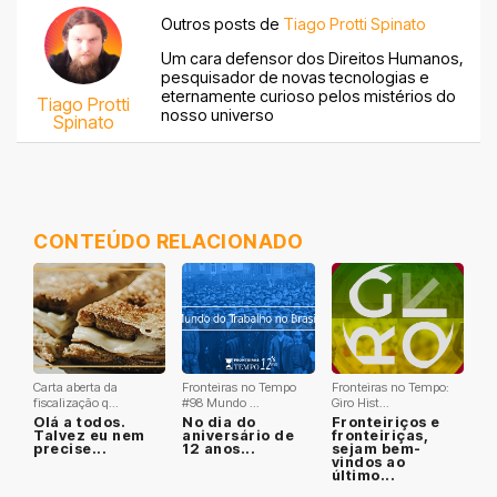
Outros posts de
Tiago Protti Spinato
Um cara defensor dos Direitos Humanos,
pesquisador de novas tecnologias e
eternamente curioso pelos mistérios do
Tiago Protti
nosso universo
Spinato
CONTEÚDO RELACIONADO
Carta aberta da
Fronteiras no Tempo
Fronteiras no Tempo:
fiscalização q...
#98 Mundo ...
Giro Hist...
Olá a todos.
No dia do
Fronteiriços e
Talvez eu nem
aniversário de
fronteiriças,
precise...
12 anos...
sejam bem-
vindos ao
último...