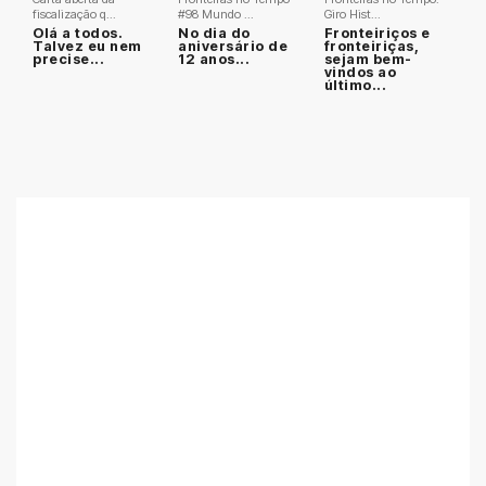
fiscalização q...
#98 Mundo ...
Giro Hist...
Olá a todos.
No dia do
Fronteiriços e
Talvez eu nem
aniversário de
fronteiriças,
precise...
12 anos...
sejam bem-
vindos ao
último...