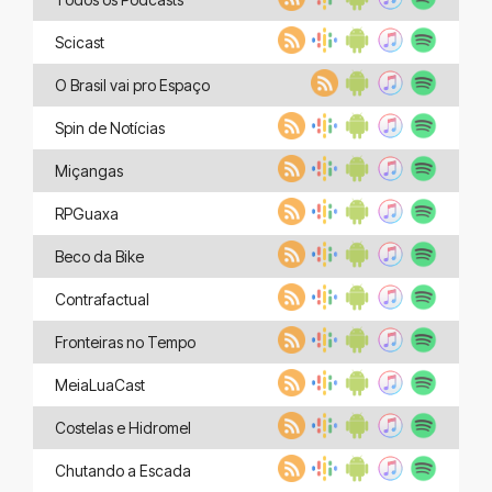
Scicast
O Brasil vai pro Espaço
Spin de Notícias
Miçangas
RPGuaxa
Beco da Bike
Contrafactual
Fronteiras no Tempo
MeiaLuaCast
Costelas e Hidromel
Chutando a Escada