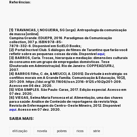
Referências:
[1]: TRAVANCAS, I; NOGUEIRA, SG (orgs).
Antropologia da comunicação
de massa
[online].
Campina Grande: EDUEPB, 2016. Paradigmas da Comunicação
collection, 307 p. ISBN 978-85-
7879-332-6. Disponível em SciELO Books;
[2]: Portal Incrível Club.
5 diálogos de filmes de Tarantino que farão você
refletir sobre as pequenas coisas da vida
. Disponível
aqui
;
[3]: BARROS, Carla.
Trocas, hierarquia e mediação: dimensões culturais
do consumo em um grupo de empregadas domésticas
. Tese
(Doutorado em Administração). Rio de Janeiro: COPPEAD/UFRJ,
2007.
[4]: BARROS Filho, C. de, & MEUCCI, A. (2005).
Da virtude à estratégia: os
conflitos morais em A Grande Família
. Comunicação & Educação, 10(2),
201-209. https://doi.org/10.11606/issn.2316-9125.v10i2p201-209.
Acesso em 06 dez. 2020.
[5]: VIDA SIMPLES. São Paulo: Caras, 2017. Edição especial. Acesso em
07 dez. 2020;
[6]: VIEGAS, Selma Maria Fonseca et al.
Alimentação, uma das chaves
para a saúde: Análise de Conteúdo de reportagens da revista Veja
.
Revista de Enfermagem do Centro-Oeste Mineiro, 2012. Disponível
aqui
. Acesso em 07 dez. 2020.
SAIBA MAIS:
elitização
novela
pobres
ricos
série