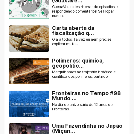
(GuaxaVe...
GuaxaVerso destrinchando episódios e
respondendo comentários! Se Flopar
nunca...
Carta aberta da
fiscalização q...
Olá a todos. Talvez eu nem precise
explicar muito...
Polímeros: química,
geopolític...
Mergulhamos na trajetória histórica e
científica dos polímeros, partindo...
Fronteiras no Tempo #98
Mundo ...
No dia do aniversário de 12 anos do
Fronteiras...
Uma Fazendinha no Japão
(Miçan...