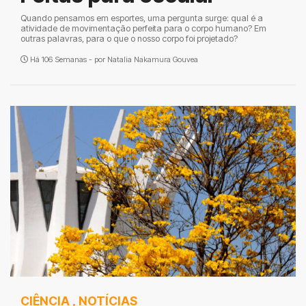
Quando pensamos em esportes, uma pergunta surge: qual é a
atividade de movimentação perfeita para o corpo humano? Em
outras palavras, para o que o nosso corpo foi projetado?
Há 106 Semanas - por
Natalia Nakamura Gouvea
CIÊNCIA
,
NOTÍCIAS