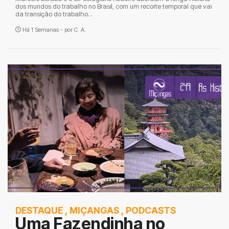
dos mundos do trabalho no Brasil, com um recorte temporal que vai
da transição do trabalho...
Há 1 Semanas - por
C. A.
DESTAQUE
,
MIÇANGAS
,
PODCASTS
Uma Fazendinha no