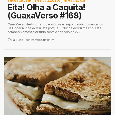
DESTAQUE
,
PODCASTS
,
RPGUAXA
Eita! Olha a Caquita!
(GuaxaVerso #168)
GuaxaVerso destrinchando episódios e respondendo comentários!
Se Flopar nunca existiu. Até porque…. Nunca existiu mesmo. Esta
semana vamos falar tudo sobre o episódio de 222.
Há 1 Dias - por
Marcelo Guaxinim