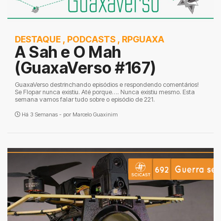
DESTAQUE
,
PODCASTS
,
RPGUAXA
A Sah e O Mah
(GuaxaVerso #167)
GuaxaVerso destrinchando episódios e respondendo comentários!
Se Flopar nunca existiu. Até porque…. Nunca existiu mesmo. Esta
semana vamos falar tudo sobre o episódio de 221.
Há 3 Semanas - por
Marcelo Guaxinim