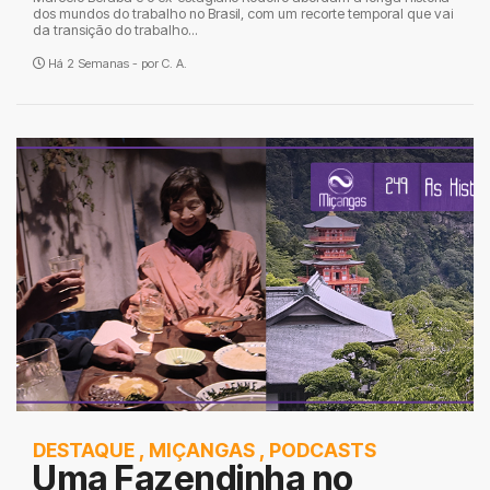
dos mundos do trabalho no Brasil, com um recorte temporal que vai
da transição do trabalho...
Há 2 Semanas - por
C. A.
DESTAQUE
,
MIÇANGAS
,
PODCASTS
Uma Fazendinha no