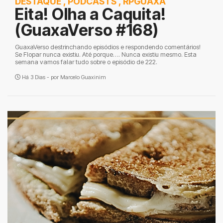
DESTAQUE
,
PODCASTS
,
RPGUAXA
Eita! Olha a Caquita!
(GuaxaVerso #168)
GuaxaVerso destrinchando episódios e respondendo comentários!
Se Flopar nunca existiu. Até porque…. Nunca existiu mesmo. Esta
semana vamos falar tudo sobre o episódio de 222.
Há 3 Dias - por
Marcelo Guaxinim