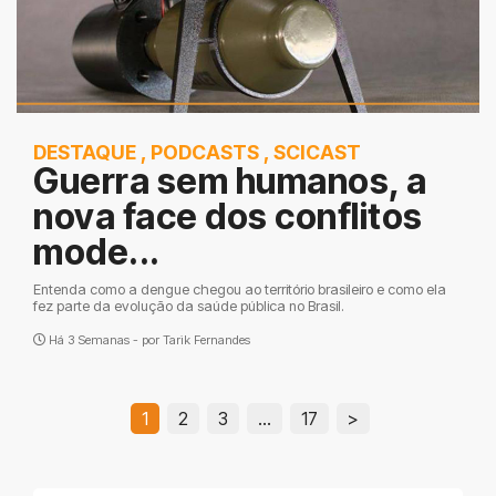
DESTAQUE
,
PODCASTS
,
SCICAST
Guerra sem humanos, a
nova face dos conflitos
mode...
Entenda como a dengue chegou ao território brasileiro e como ela
fez parte da evolução da saúde pública no Brasil.
Há 3 Semanas - por
Tarik Fernandes
1
2
3
…
17
>