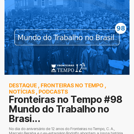
DESTAQUE
,
FRONTEIRAS NO TEMPO
,
NOTÍCIAS
,
PODCASTS
Fronteiras no Tempo #98
Mundo do Trabalho no
Brasi...
No dia do aniversário de 12 anos do Fronteiras no Tempo, C. A.,
Marcelo Beraba e o ex-estagiário Rodolfo abordam a longa história