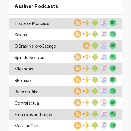
Assinar Podcasts
Todos os Podcasts
Scicast
O Brasil vai pro Espaço
Spin de Notícias
Miçangas
RPGuaxa
Beco da Bike
Contrafactual
Fronteiras no Tempo
MeiaLuaCast