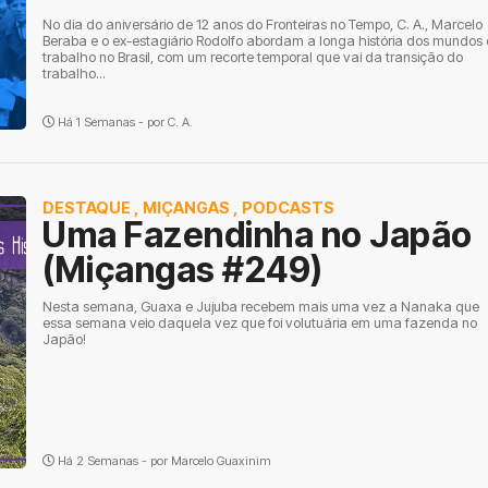
No dia do aniversário de 12 anos do Fronteiras no Tempo, C. A., Marcelo
Beraba e o ex-estagiário Rodolfo abordam a longa história dos mundos
trabalho no Brasil, com um recorte temporal que vai da transição do
trabalho...
Há 1 Semanas - por
C. A.
DESTAQUE
,
MIÇANGAS
,
PODCASTS
Uma Fazendinha no Japão
(Miçangas #249)
Nesta semana, Guaxa e Jujuba recebem mais uma vez a Nanaka que
essa semana veio daquela vez que foi volutuária em uma fazenda no
Japão!
Há 2 Semanas - por
Marcelo Guaxinim