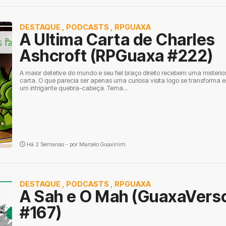
DESTAQUE
,
PODCASTS
,
RPGUAXA
A Ultima Carta de Charles
Ashcroft (RPGuaxa #222)
A maior detetive do mundo e seu fiel braço direito recebem uma misterio
carta. O que parecia ser apenas uma curiosa visita logo se transforma 
um intrigante quebra-cabeça. Tema...
Há 2 Semanas - por
Marcelo Guaxinim
DESTAQUE
,
PODCASTS
,
RPGUAXA
A Sah e O Mah (GuaxaVers
#167)