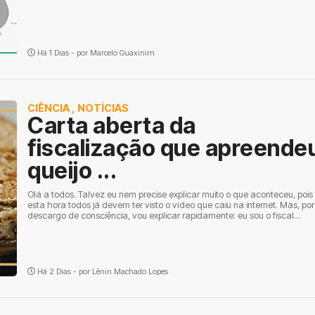
Há 1 Dias - por
Marcelo Guaxinim
CIÊNCIA
,
NOTÍCIAS
Carta aberta da
fiscalização que apreende
queijo ...
Olá a todos. Talvez eu nem precise explicar muito o que aconteceu, pois
esta hora todos já devem ter visto o vídeo que caiu na internet. Mas, por
descargo de consciência, vou explicar rapidamente: eu sou o fiscal...
Há 2 Dias - por
Lênin Machado Lopes