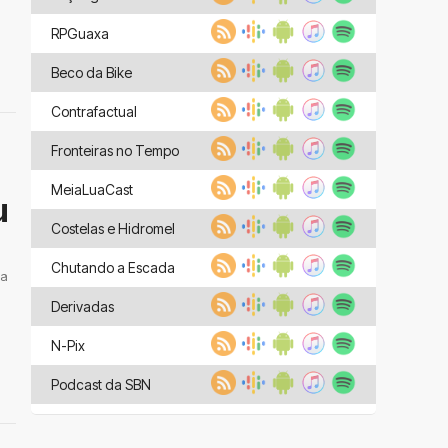
RPGuaxa
Beco da Bike
Contrafactual
Fronteiras no Tempo
MeiaLuaCast
u
Costelas e Hidromel
Chutando a Escada
 a
Derivadas
N-Pix
Podcast da SBN