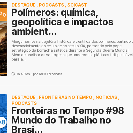
DESTAQUE
,
PODCASTS
,
SCICAST
Polímeros: química,
geopolítica e impactos
ambient...
Mergulhamos na trajetória histórica e científica dos polímeros, partindo 
desenvolvimento do celuloide no século XIX, passando pelo papel
estratégico da borracha sintética durante a Segunda Guerra Mundial.
Além de analisar as vantagens que tornaram os plásticos indispensávei
para a...
Há 4 Dias - por
Tarik Fernandes
DESTAQUE
,
FRONTEIRAS NO TEMPO
,
NOTÍCIAS
,
PODCASTS
Fronteiras no Tempo #98
Mundo do Trabalho no
Brasi...