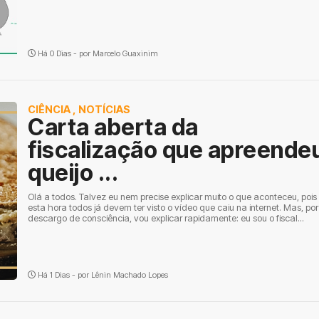
Há 0 Dias - por
Marcelo Guaxinim
CIÊNCIA
,
NOTÍCIAS
Carta aberta da
fiscalização que apreende
queijo ...
Olá a todos. Talvez eu nem precise explicar muito o que aconteceu, pois
esta hora todos já devem ter visto o vídeo que caiu na internet. Mas, por
descargo de consciência, vou explicar rapidamente: eu sou o fiscal...
Há 1 Dias - por
Lênin Machado Lopes