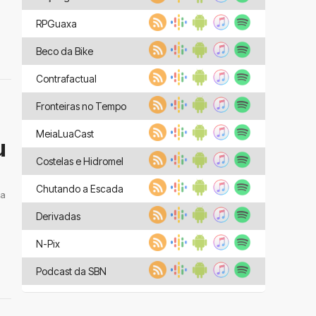
RPGuaxa
Beco da Bike
Contrafactual
Fronteiras no Tempo
MeiaLuaCast
u
Costelas e Hidromel
Chutando a Escada
 a
Derivadas
N-Pix
Podcast da SBN