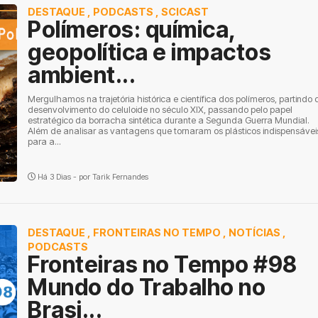
DESTAQUE
,
PODCASTS
,
SCICAST
Polímeros: química,
geopolítica e impactos
ambient...
Mergulhamos na trajetória histórica e científica dos polímeros, partindo 
desenvolvimento do celuloide no século XIX, passando pelo papel
estratégico da borracha sintética durante a Segunda Guerra Mundial.
Além de analisar as vantagens que tornaram os plásticos indispensávei
para a...
Há 3 Dias - por
Tarik Fernandes
DESTAQUE
,
FRONTEIRAS NO TEMPO
,
NOTÍCIAS
,
PODCASTS
Fronteiras no Tempo #98
Mundo do Trabalho no
Brasi...