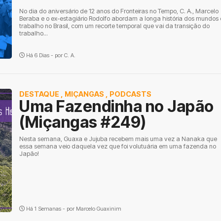
No dia do aniversário de 12 anos do Fronteiras no Tempo, C. A., Marcelo
Beraba e o ex-estagiário Rodolfo abordam a longa história dos mundos
trabalho no Brasil, com um recorte temporal que vai da transição do
trabalho...
Há 6 Dias - por
C. A.
DESTAQUE
,
MIÇANGAS
,
PODCASTS
Uma Fazendinha no Japão
(Miçangas #249)
Nesta semana, Guaxa e Jujuba recebem mais uma vez a Nanaka que
essa semana veio daquela vez que foi volutuária em uma fazenda no
Japão!
Há 1 Semanas - por
Marcelo Guaxinim