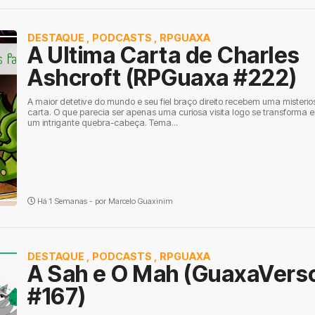
DESTAQUE
,
PODCASTS
,
RPGUAXA
A Ultima Carta de Charles
Ashcroft (RPGuaxa #222)
A maior detetive do mundo e seu fiel braço direito recebem uma misterio
carta. O que parecia ser apenas uma curiosa visita logo se transforma 
um intrigante quebra-cabeça. Tema...
Há 1 Semanas - por
Marcelo Guaxinim
DESTAQUE
,
PODCASTS
,
RPGUAXA
A Sah e O Mah (GuaxaVers
#167)