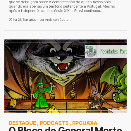
que se debruçam sobre a compreensão do que foi nosso país
quando era apenas um território pertencente a Portugal. Mesmo
após a independência, no século XIX, o Brasil continuou...
Há 26 Semanas - por
Anderson Couto
DESTAQUE
,
PODCASTS
,
RPGUAXA
O Bloco do General Morto