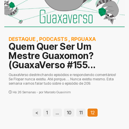
DESTAQUE
,
PODCASTS
,
RPGUAXA
Quem Quer Ser Um
Mestre Guaxomon?
(GuaxaVerso #155...
GuaxaVerso destrinchando episódios e respondendo comentários!
Se Flopar nunca existiu. Até porque…. Nunca existiu mesmo. Esta
semana vamos falar tudo sobre o episódio de 209.
Há 26 Semanas - por
Marcelo Guaxinim
<
1
…
10
11
12