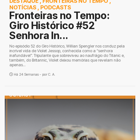
DESTAQUE
,
FRONTEIRAS NO TEMPO
,
NOTÍCIAS
,
PODCASTS
Fronteiras no Tempo:
Giro Histórico #52
Senhora In...
No episódio 52 do Giro Histórico, Willian Spengler nos conduz pela
incrível vida de Violet Jessop, conhecida como a “senhora
inafundável”. Tripulante que sobreviveu ao naufrágio do Titanic e,
também, do Britannic, Violet deixou memórias que revelam não
apenas...
Há 24 Semanas - por
C. A.