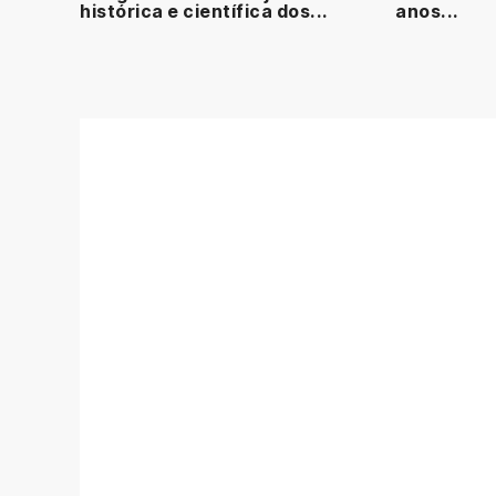
histórica e científica dos...
anos...