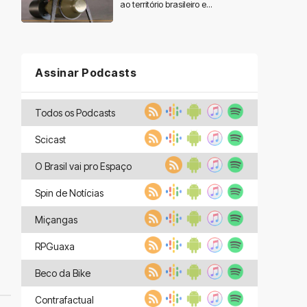
ao território brasileiro e...
Assinar Podcasts
Todos os Podcasts
Scicast
O Brasil vai pro Espaço
Spin de Notícias
Miçangas
RPGuaxa
Beco da Bike
Contrafactual