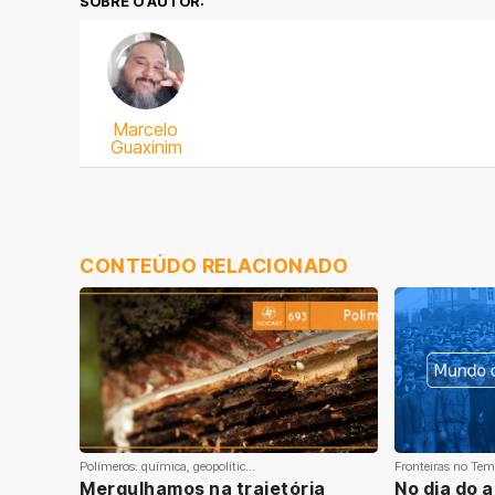
SOBRE O AUTOR:
Marcelo
Guaxinim
CONTEÚDO RELACIONADO
Polímeros: química, geopolític...
Fronteiras no Tem
Mergulhamos na trajetória
No dia do a