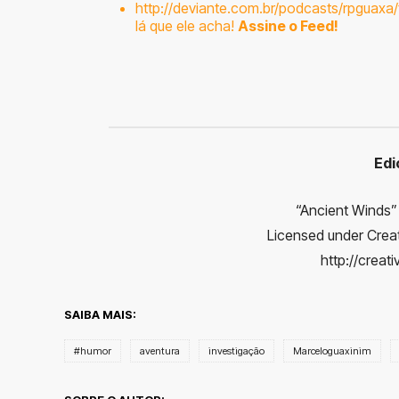
http://deviante.com.br/podcasts/rpguaxa/
lá que ele acha!
Assine o Feed!
Edi
“Ancient Winds
Licensed under Creat
http://creat
SAIBA MAIS:
#humor
aventura
investigação
Marceloguaxinim