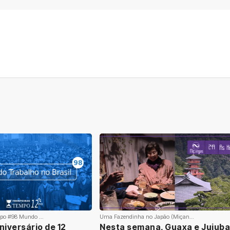
po #98 Mundo ...
Uma Fazendinha no Japão (Miçan...
niversário de 12
Nesta semana, Guaxa e Jujuba