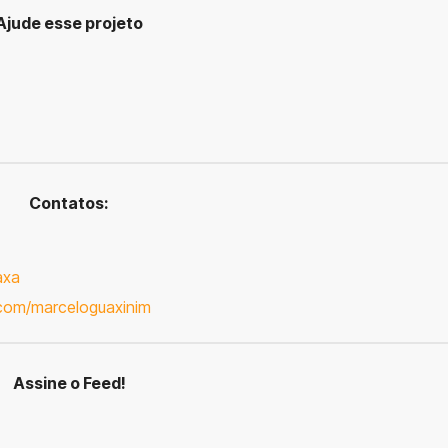
Ajude esse projeto
Contatos:
axa
.com/marceloguaxinim
Assine o Feed!