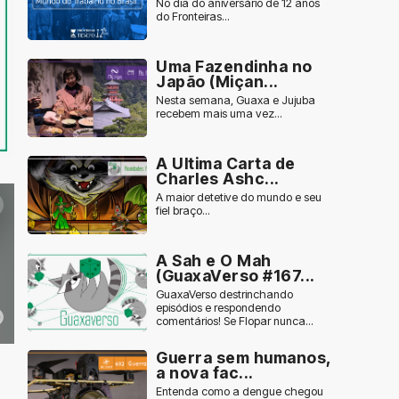
No dia do aniversário de 12 anos
do Fronteiras...
Uma Fazendinha no
Japão (Miçan...
Nesta semana, Guaxa e Jujuba
recebem mais uma vez...
A Ultima Carta de
Charles Ashc...
A maior detetive do mundo e seu
fiel braço...
A Sah e O Mah
(GuaxaVerso #167...
GuaxaVerso destrinchando
episódios e respondendo
comentários! Se Flopar nunca...
Guerra sem humanos,
a nova fac...
Entenda como a dengue chegou