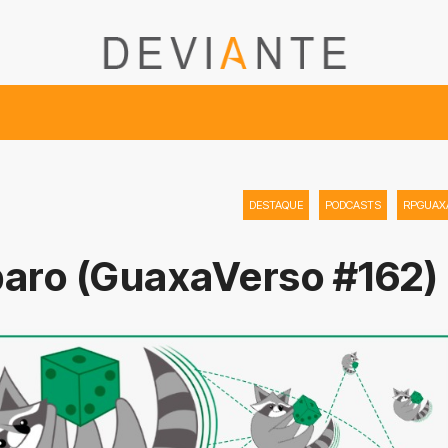
DESTAQUE
PODCASTS
RPGUAX
baro (GuaxaVerso #162)