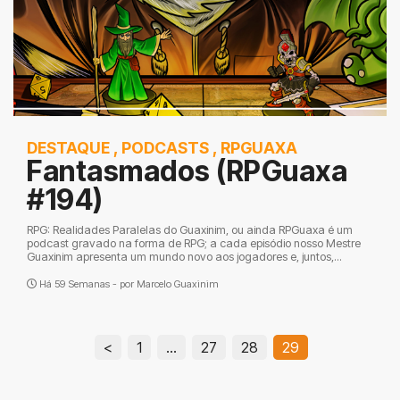
DESTAQUE
,
PODCASTS
,
RPGUAXA
Fantasmados (RPGuaxa
#194)
RPG: Realidades Paralelas do Guaxinim, ou ainda RPGuaxa é um
podcast gravado na forma de RPG; a cada episódio nosso Mestre
Guaxinim apresenta um mundo novo aos jogadores e, juntos,...
Há 59 Semanas - por
Marcelo Guaxinim
<
1
…
27
28
29