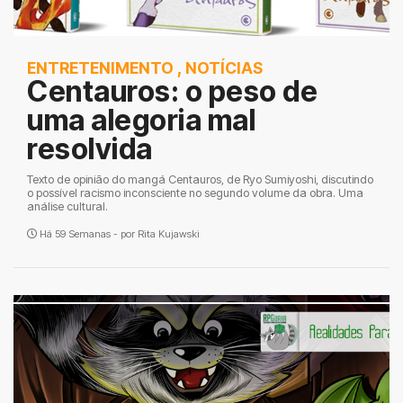
ENTRETENIMENTO
,
NOTÍCIAS
Centauros: o peso de
uma alegoria mal
resolvida
Texto de opinião do mangá Centauros, de Ryo Sumiyoshi, discutindo
o possível racismo inconsciente no segundo volume da obra. Uma
análise cultural.
Há 59 Semanas - por
Rita Kujawski