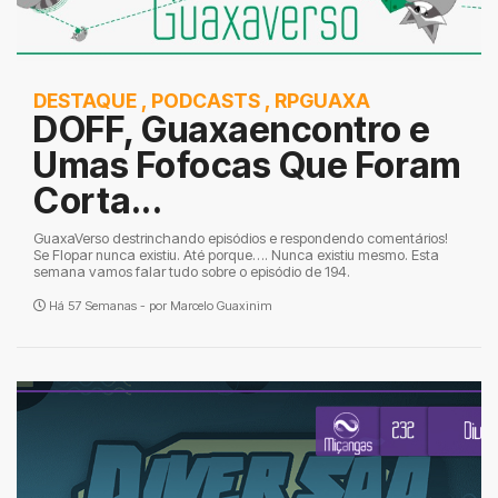
DESTAQUE
,
PODCASTS
,
RPGUAXA
DOFF, Guaxaencontro e
Umas Fofocas Que Foram
Corta...
GuaxaVerso destrinchando episódios e respondendo comentários!
Se Flopar nunca existiu. Até porque…. Nunca existiu mesmo. Esta
semana vamos falar tudo sobre o episódio de 194.
Há 57 Semanas - por
Marcelo Guaxinim