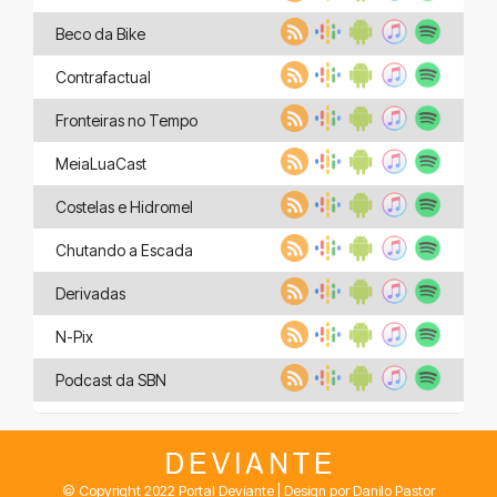
Beco da Bike
Contrafactual
Fronteiras no Tempo
MeiaLuaCast
Costelas e Hidromel
Chutando a Escada
Derivadas
N-Pix
Podcast da SBN
© Copyright 2022 Portal Deviante | Design por Danilo Pastor