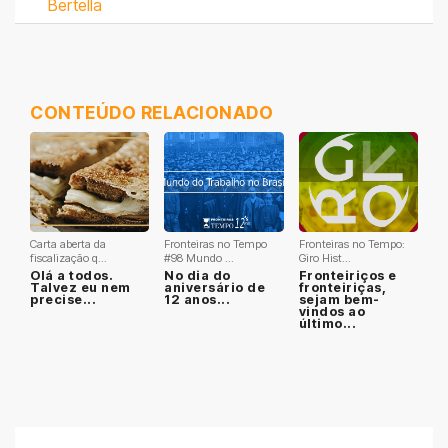
Bertella
CONTEÚDO RELACIONADO
Carta aberta da
Fronteiras no Tempo
Fronteiras no Tempo:
fiscalização q...
#98 Mundo ...
Giro Hist...
Olá a todos.
No dia do
Fronteiriços e
Talvez eu nem
aniversário de
fronteiriças,
precise...
12 anos...
sejam bem-
vindos ao
último...