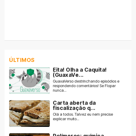
ÚLTIMOS
Eita! Olha a Caquita!
(GuaxaVe...
GuaxaVerso destrinchando episódios e
respondendo comentários! Se Flopar
nunca...
Carta aberta da
fiscalização q...
Olá a todos. Talvez eu nem precise
explicar muito...
Polímeros: química,