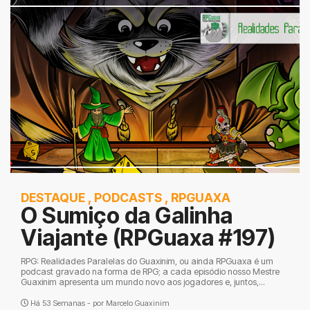
DESTAQUE
,
PODCASTS
,
RPGUAXA
O Sumiço da Galinha
Viajante (RPGuaxa #197)
RPG: Realidades Paralelas do Guaxinim, ou ainda RPGuaxa é um
podcast gravado na forma de RPG; a cada episódio nosso Mestre
Guaxinim apresenta um mundo novo aos jogadores e, juntos,...
Há 53 Semanas - por
Marcelo Guaxinim