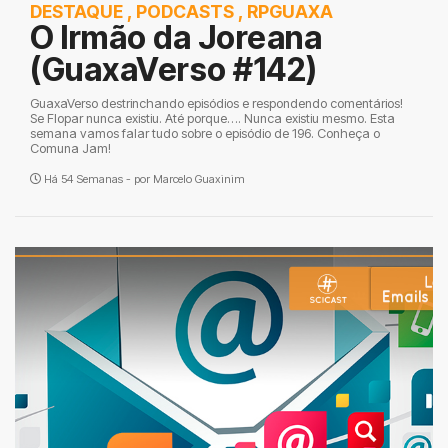
DESTAQUE
,
PODCASTS
,
RPGUAXA
O Irmão da Joreana
(GuaxaVerso #142)
GuaxaVerso destrinchando episódios e respondendo comentários!
Se Flopar nunca existiu. Até porque…. Nunca existiu mesmo. Esta
semana vamos falar tudo sobre o episódio de 196. Conheça o
Comuna Jam!
Há 54 Semanas - por
Marcelo Guaxinim