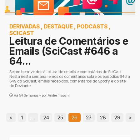
DERIVADAS
,
DESTAQUE
,
PODCASTS
,
SCICAST
Leitura de Comentários e
Emails (SciCast #646 a
64...
Sejam bem-vindos à leitura de emails e comentários do SciCast!
Nesta nesta semana lemos os comentários sobre os episódios 646 a
649 do SciCast, emails recebidos, comentários do Spotify e do site
do Deviante.
Há 54 Semanas - por
Andre Trapani
<
1
…
24
25
26
27
28
29
>