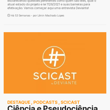
esclarecendo questões pertinentes como quem são eles, qual o
atual estado do projeto e lei 1126/2021 e suas barreiras para
efetivação. Vamos começar aqui uma entrevista Deviante!
Há 53 Semanas - por
Lênin Machado Lopes
DESTAQUE
,
PODCASTS
,
SCICAST
Ciência e Pseudociência