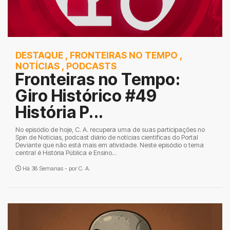
DESTAQUE
,
FRONTEIRAS NO TEMPO
,
NOTÍCIAS
,
PODCASTS
Fronteiras no Tempo:
Giro Histórico #49
História P...
No episódio de hoje, C. A. recupera uma de suas participações no
Spin de Notícias, podcast diário de notícias científicas do Portal
Deviante que não está mais em atividade. Neste episódio o tema
central é História Pública e Ensino...
Há 38 Semanas - por
C. A.