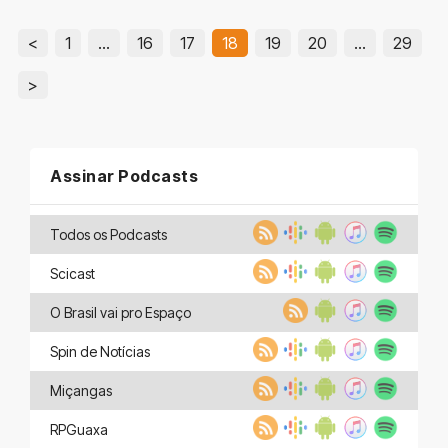
<
1
…
16
17
18
19
20
…
29
>
Assinar Podcasts
Todos os Podcasts
Scicast
O Brasil vai pro Espaço
Spin de Notícias
Miçangas
RPGuaxa