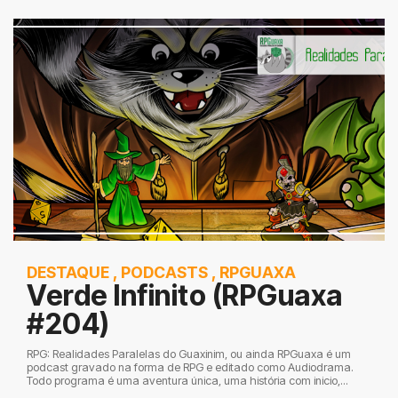
DESTAQUE
,
PODCASTS
,
RPGUAXA
Verde Infinito (RPGuaxa
#204)
RPG: Realidades Paralelas do Guaxinim, ou ainda RPGuaxa é um
podcast gravado na forma de RPG e editado como Audiodrama.
Todo programa é uma aventura única, uma história com inicio,...