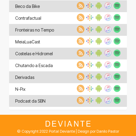
Beco da Bike
Contrafactual
Fronteiras no Tempo
MeiaLuaCast
Costelas e Hidromel
Chutando a Escada
Derivadas
N-Pix
Podcast da SBN
© Copyright 2022 Portal Deviante | Design por Danilo Pastor