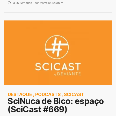
Há 39 Semanas - por
Marcelo Guaxinim
DESTAQUE
,
PODCASTS
,
SCICAST
SciNuca de Bico: espaço
(SciCast #669)