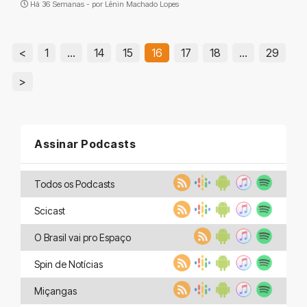
Há 36 Semanas - por
Lênin Machado Lopes
<
1
…
14
15
16
17
18
…
29
>
Assinar Podcasts
Todos os Podcasts
Scicast
O Brasil vai pro Espaço
Spin de Notícias
Miçangas