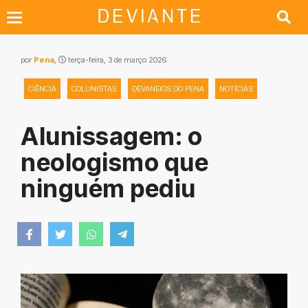
por
Pena
,
terça-feira, 3 de março 2026
CIÊNCIA
COLUNISTAS
DEVANEIOS DO PENA
NOTÍCIAS
Alunissagem: o
neologismo que
ninguém pediu