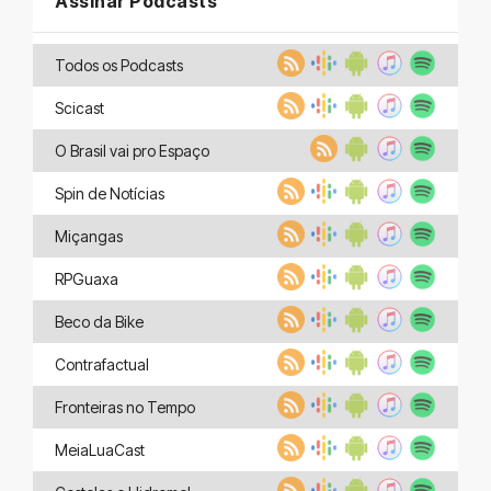
Assinar Podcasts
Todos os Podcasts
Scicast
O Brasil vai pro Espaço
Spin de Notícias
Miçangas
RPGuaxa
Beco da Bike
Contrafactual
Fronteiras no Tempo
MeiaLuaCast