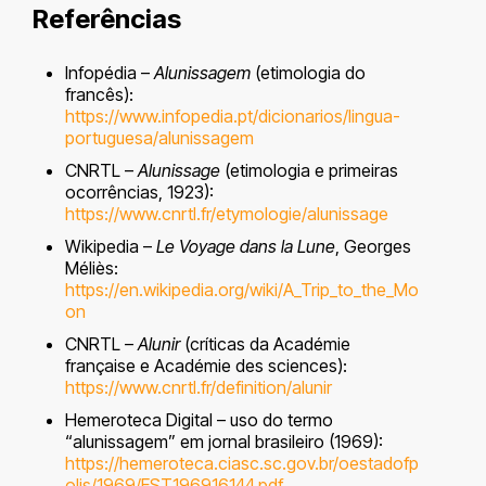
Referências
Infopédia –
Alunissagem
(etimologia do
francês):
https://www.infopedia.pt/dicionarios/lingua-
portuguesa/alunissagem
CNRTL –
Alunissage
(etimologia e primeiras
ocorrências, 1923):
https://www.cnrtl.fr/etymologie/alunissage
Wikipedia –
Le Voyage dans la Lune
, Georges
Méliès:
https://en.wikipedia.org/wiki/A_Trip_to_the_Mo
on
CNRTL –
Alunir
(críticas da Académie
française e Académie des sciences):
https://www.cnrtl.fr/definition/alunir
Hemeroteca Digital – uso do termo
“alunissagem” em jornal brasileiro (1969):
https://hemeroteca.ciasc.sc.gov.br/oestadofp
olis/1969/EST196916144.pdf