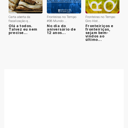
Carta aberta da
Fronteiras no Tempo
Fronteiras no Tempo:
fiscalização q...
#98 Mundo ...
Giro Hist...
Olá a todos.
No dia do
Fronteiriços e
Talvez eu nem
aniversário de
fronteiriças,
precise...
12 anos...
sejam bem-
vindos ao
último...