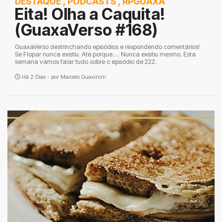
DESTAQUE
,
PODCASTS
,
RPGUAXA
Eita! Olha a Caquita!
(GuaxaVerso #168)
GuaxaVerso destrinchando episódios e respondendo comentários!
Se Flopar nunca existiu. Até porque…. Nunca existiu mesmo. Esta
semana vamos falar tudo sobre o episódio de 222.
Há 2 Dias - por
Marcelo Guaxinim