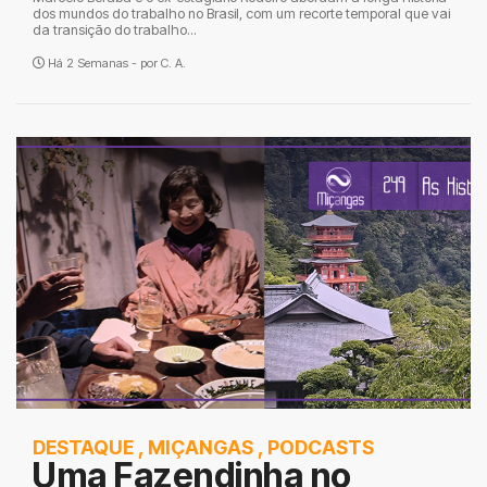
dos mundos do trabalho no Brasil, com um recorte temporal que vai
da transição do trabalho...
Há 2 Semanas - por
C. A.
DESTAQUE
,
MIÇANGAS
,
PODCASTS
Uma Fazendinha no