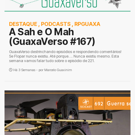
DESTAQUE
,
PODCASTS
,
RPGUAXA
A Sah e O Mah
(GuaxaVerso #167)
GuaxaVerso destrinchando episódios e respondendo comentários!
Se Flopar nunca existiu. Até porque…. Nunca existiu mesmo. Esta
semana vamos falar tudo sobre o episódio de 221.
Há 3 Semanas - por
Marcelo Guaxinim