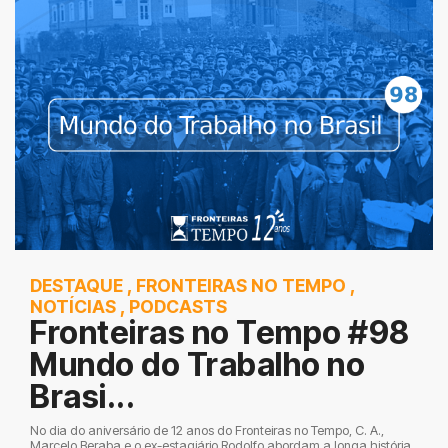
DESTAQUE
,
FRONTEIRAS NO TEMPO
,
NOTÍCIAS
,
PODCASTS
Fronteiras no Tempo #98
Mundo do Trabalho no
Brasi...
No dia do aniversário de 12 anos do Fronteiras no Tempo, C. A.,
Marcelo Beraba e o ex-estagiário Rodolfo abordam a longa história