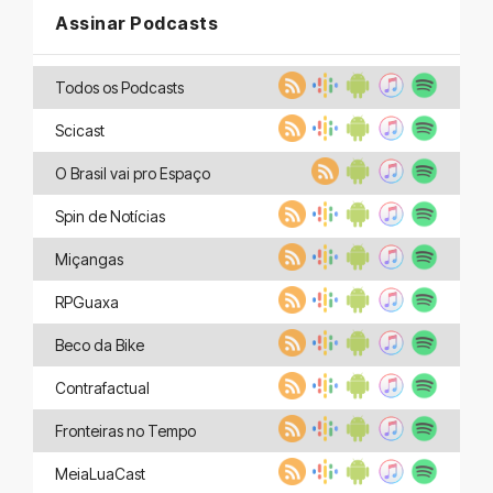
Assinar Podcasts
Todos os Podcasts
Scicast
O Brasil vai pro Espaço
Spin de Notícias
Miçangas
RPGuaxa
Beco da Bike
Contrafactual
Fronteiras no Tempo
MeiaLuaCast