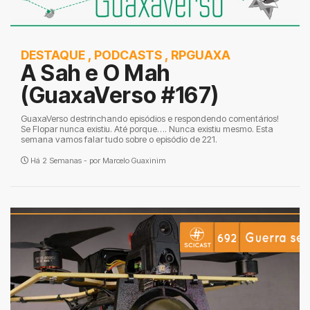
DESTAQUE
,
PODCASTS
,
RPGUAXA
A Sah e O Mah
(GuaxaVerso #167)
GuaxaVerso destrinchando episódios e respondendo comentários!
Se Flopar nunca existiu. Até porque…. Nunca existiu mesmo. Esta
semana vamos falar tudo sobre o episódio de 221.
Há 2 Semanas - por
Marcelo Guaxinim