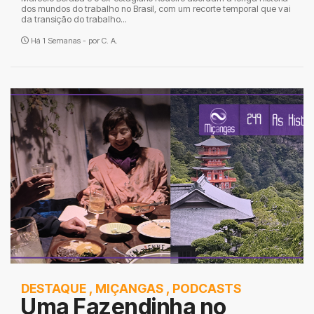
dos mundos do trabalho no Brasil, com um recorte temporal que vai
da transição do trabalho...
Há 1 Semanas - por
C. A.
DESTAQUE
,
MIÇANGAS
,
PODCASTS
Uma Fazendinha no