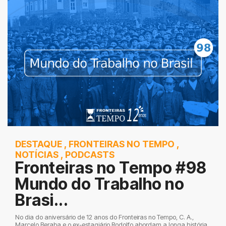
DESTAQUE
,
FRONTEIRAS NO TEMPO
,
NOTÍCIAS
,
PODCASTS
Fronteiras no Tempo #98
Mundo do Trabalho no
Brasi...
No dia do aniversário de 12 anos do Fronteiras no Tempo, C. A.,
Marcelo Beraba e o ex-estagiário Rodolfo abordam a longa história