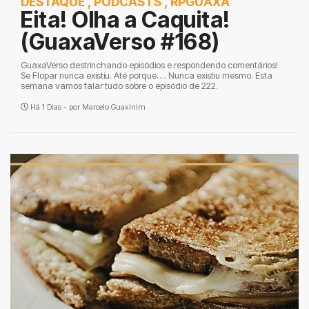
DESTAQUE
,
PODCASTS
,
RPGUAXA
Eita! Olha a Caquita!
(GuaxaVerso #168)
GuaxaVerso destrinchando episódios e respondendo comentários!
Se Flopar nunca existiu. Até porque…. Nunca existiu mesmo. Esta
semana vamos falar tudo sobre o episódio de 222.
Há 1 Dias - por
Marcelo Guaxinim