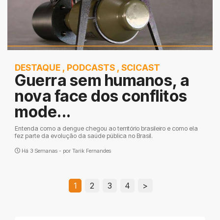
DESTAQUE
,
PODCASTS
,
SCICAST
Guerra sem humanos, a
nova face dos conflitos
mode...
Entenda como a dengue chegou ao território brasileiro e como ela
fez parte da evolução da saúde pública no Brasil.
Há 3 Semanas - por
Tarik Fernandes
1
2
3
4
>