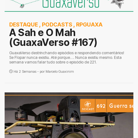
DESTAQUE
,
PODCASTS
,
RPGUAXA
A Sah e O Mah
(GuaxaVerso #167)
GuaxaVerso destrinchando episódios e respondendo comentários!
Se Flopar nunca existiu. Até porque…. Nunca existiu mesmo. Esta
semana vamos falar tudo sobre o episódio de 221.
Há 2 Semanas - por
Marcelo Guaxinim