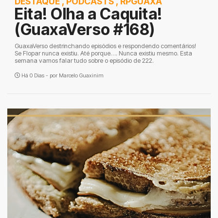
DESTAQUE
,
PODCASTS
,
RPGUAXA
Eita! Olha a Caquita!
(GuaxaVerso #168)
GuaxaVerso destrinchando episódios e respondendo comentários!
Se Flopar nunca existiu. Até porque…. Nunca existiu mesmo. Esta
semana vamos falar tudo sobre o episódio de 222.
Há 0 Dias - por
Marcelo Guaxinim