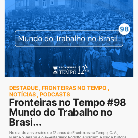
DESTAQUE
,
FRONTEIRAS NO TEMPO
,
NOTÍCIAS
,
PODCASTS
Fronteiras no Tempo #98
Mundo do Trabalho no
Brasi...
No dia do aniversário de 12 anos do Fronteiras no Tempo, C. A.,
Marcelo Beraba e o ex-estagiário Rodolfo abordam a longa história