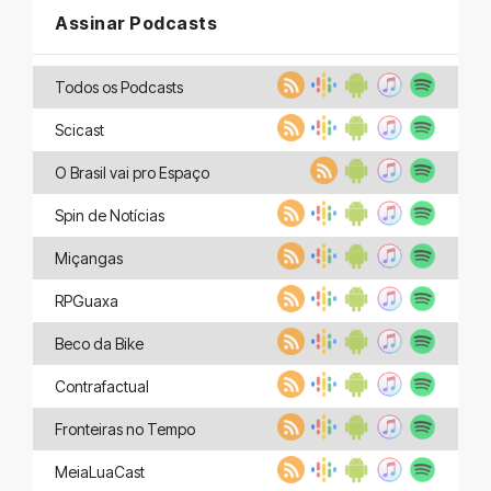
Assinar Podcasts
Todos os Podcasts
Scicast
O Brasil vai pro Espaço
Spin de Notícias
Miçangas
RPGuaxa
Beco da Bike
Contrafactual
Fronteiras no Tempo
MeiaLuaCast