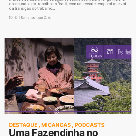
dos mundos do trabalho no Brasil, com um recorte temporal que vai
da transição do trabalho...
Há 1 Semanas - por
C. A.
DESTAQUE
,
MIÇANGAS
,
PODCASTS
Uma Fazendinha no