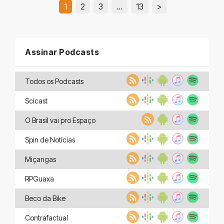
1
2
3
…
13
>
Assinar Podcasts
Todos os Podcasts
Scicast
O Brasil vai pro Espaço
Spin de Notícias
Miçangas
RPGuaxa
Beco da Bike
Contrafactual