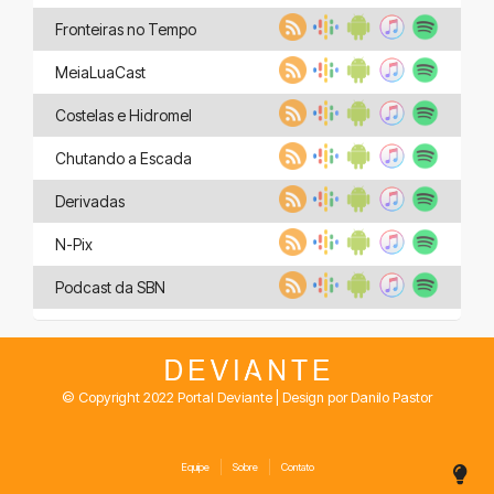
Fronteiras no Tempo
MeiaLuaCast
Costelas e Hidromel
Chutando a Escada
Derivadas
N-Pix
Podcast da SBN
© Copyright 2022 Portal Deviante | Design por Danilo Pastor
Equipe
Sobre
Contato