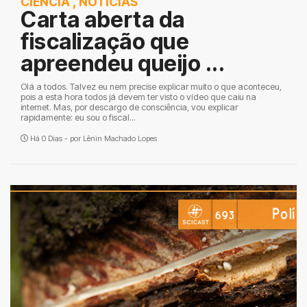
CIÊNCIA
,
NOTÍCIAS
Carta aberta da
fiscalização que
apreendeu queijo ...
Olá a todos. Talvez eu nem precise explicar muito o que aconteceu,
pois a esta hora todos já devem ter visto o vídeo que caiu na
internet. Mas, por descargo de consciência, vou explicar
rapidamente: eu sou o fiscal...
Há 0 Dias - por
Lênin Machado Lopes