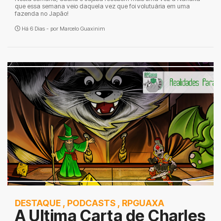
que essa semana veio daquela vez que foi volutuária em uma
fazenda no Japão!
Há 6 Dias - por
Marcelo Guaxinim
DESTAQUE
,
PODCASTS
,
RPGUAXA
A Ultima Carta de Charles