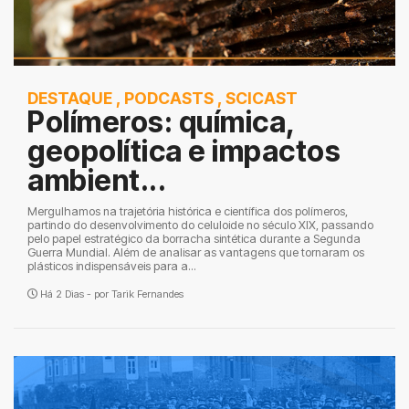
DESTAQUE
,
PODCASTS
,
SCICAST
Polímeros: química,
geopolítica e impactos
ambient...
Mergulhamos na trajetória histórica e científica dos polímeros,
partindo do desenvolvimento do celuloide no século XIX, passando
pelo papel estratégico da borracha sintética durante a Segunda
Guerra Mundial. Além de analisar as vantagens que tornaram os
plásticos indispensáveis para a...
Há 2 Dias - por
Tarik Fernandes