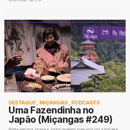
Há 5 Dias - por
C. A.
DESTAQUE
,
MIÇANGAS
,
PODCASTS
Uma Fazendinha no
Japão (Miçangas #249)
Nesta semana, Guaxa e Jujuba recebem mais uma vez a Nanaka