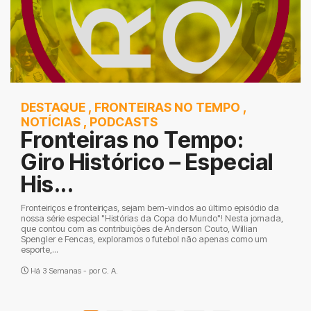
DESTAQUE
,
FRONTEIRAS NO TEMPO
,
NOTÍCIAS
,
PODCASTS
Fronteiras no Tempo:
Giro Histórico – Especial
His...
Fronteiriços e fronteiriças, sejam bem-vindos ao último episódio da
nossa série especial "Histórias da Copa do Mundo"! Nesta jornada,
que contou com as contribuições de Anderson Couto, Willian
Spengler e Fencas, exploramos o futebol não apenas como um
esporte,...
Há 3 Semanas - por
C. A.