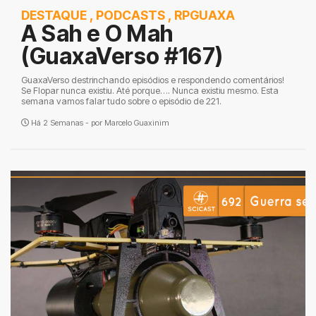
DESTAQUE
,
PODCASTS
,
RPGUAXA
A Sah e O Mah
(GuaxaVerso #167)
GuaxaVerso destrinchando episódios e respondendo comentários!
Se Flopar nunca existiu. Até porque…. Nunca existiu mesmo. Esta
semana vamos falar tudo sobre o episódio de 221.
Há 2 Semanas - por
Marcelo Guaxinim