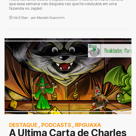
que essa semana veio daquela vez que foi volutuária em uma
fazenda no Japão!
Há 6 Dias - por
Marcelo Guaxinim
DESTAQUE
,
PODCASTS
,
RPGUAXA
A Ultima Carta de Charles