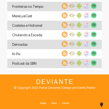
Fronteiras no Tempo
MeiaLuaCast
Costelas e Hidromel
Chutando a Escada
Derivadas
N-Pix
Podcast da SBN
© Copyright 2022 Portal Deviante | Design por Danilo Pastor
Equipe
Sobre
Contato