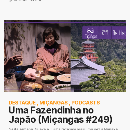
Há 5 Dias - por
C. A.
DESTAQUE
,
MIÇANGAS
,
PODCASTS
Uma Fazendinha no
Japão (Miçangas #249)
Nesta semana, Guaxa e Jujuba recebem mais uma vez a Nanaka