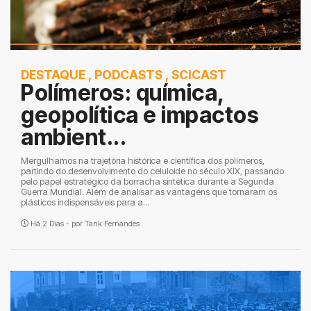
DESTAQUE
,
PODCASTS
,
SCICAST
Polímeros: química,
geopolítica e impactos
ambient...
Mergulhamos na trajetória histórica e científica dos polímeros,
partindo do desenvolvimento do celuloide no século XIX, passando
pelo papel estratégico da borracha sintética durante a Segunda
Guerra Mundial. Além de analisar as vantagens que tornaram os
plásticos indispensáveis para a...
Há 2 Dias - por
Tarik Fernandes