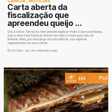
CIÊNCIA
,
NOTÍCIAS
Carta aberta da
fiscalização que
apreendeu queijo ...
Olá a todos. Talvez eu nem precise explicar muito o que aconteceu,
pois a esta hora todos já devem ter visto o vídeo que caiu na
internet. Mas, por descargo de consciência, vou explicar
rapidamente: eu sou o fiscal...
Há 0 Dias - por
Lênin Machado Lopes