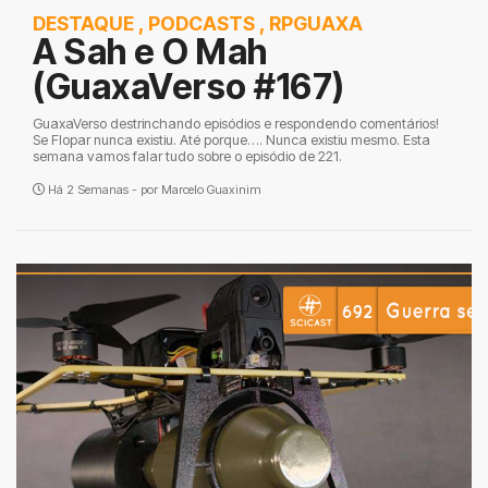
DESTAQUE
,
PODCASTS
,
RPGUAXA
A Sah e O Mah
(GuaxaVerso #167)
GuaxaVerso destrinchando episódios e respondendo comentários!
Se Flopar nunca existiu. Até porque…. Nunca existiu mesmo. Esta
semana vamos falar tudo sobre o episódio de 221.
Há 2 Semanas - por
Marcelo Guaxinim