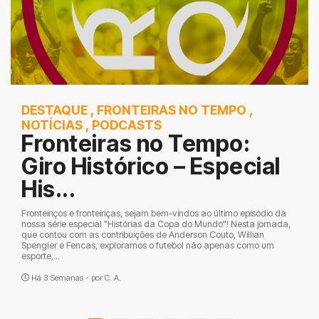
DESTAQUE
,
FRONTEIRAS NO TEMPO
,
NOTÍCIAS
,
PODCASTS
Fronteiras no Tempo:
Giro Histórico – Especial
His...
Fronteiriços e fronteiriças, sejam bem-vindos ao último episódio da
nossa série especial "Histórias da Copa do Mundo"! Nesta jornada,
que contou com as contribuições de Anderson Couto, Willian
Spengler e Fencas, exploramos o futebol não apenas como um
esporte,...
Há 3 Semanas - por
C. A.