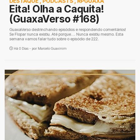
DESTAQUE
,
PODCASTS
,
RPGUAXA
Eita! Olha a Caquita!
(GuaxaVerso #168)
GuaxaVerso destrinchando episódios e respondendo comentários!
Se Flopar nunca existiu. Até porque…. Nunca existiu mesmo. Esta
semana vamos falar tudo sobre o episódio de 222.
Há 0 Dias - por
Marcelo Guaxinim