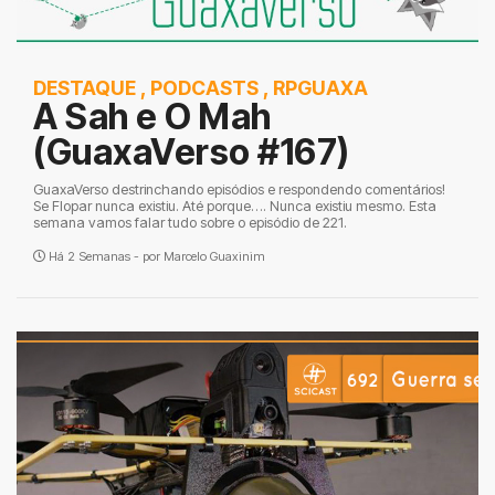
DESTAQUE
,
PODCASTS
,
RPGUAXA
A Sah e O Mah
(GuaxaVerso #167)
GuaxaVerso destrinchando episódios e respondendo comentários!
Se Flopar nunca existiu. Até porque…. Nunca existiu mesmo. Esta
semana vamos falar tudo sobre o episódio de 221.
Há 2 Semanas - por
Marcelo Guaxinim