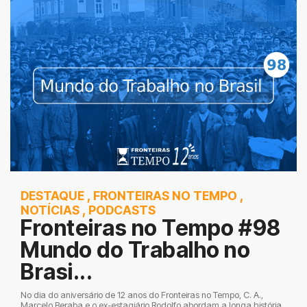
DESTAQUE
,
FRONTEIRAS NO TEMPO
,
NOTÍCIAS
,
PODCASTS
Fronteiras no Tempo #98
Mundo do Trabalho no
Brasi...
No dia do aniversário de 12 anos do Fronteiras no Tempo, C. A.,
Marcelo Beraba e o ex-estagiário Rodolfo abordam a longa história