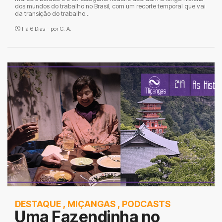
dos mundos do trabalho no Brasil, com um recorte temporal que vai
da transição do trabalho...
Há 6 Dias - por
C. A.
DESTAQUE
,
MIÇANGAS
,
PODCASTS
Uma Fazendinha no