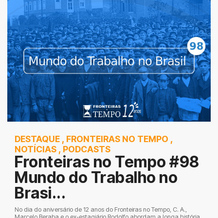
DESTAQUE
,
FRONTEIRAS NO TEMPO
,
NOTÍCIAS
,
PODCASTS
Fronteiras no Tempo #98
Mundo do Trabalho no
Brasi...
No dia do aniversário de 12 anos do Fronteiras no Tempo, C. A.,
Marcelo Beraba e o ex-estagiário Rodolfo abordam a longa história