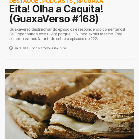
DESTAQUE
,
PODCASTS
,
RPGUAXA
Eita! Olha a Caquita!
(GuaxaVerso #168)
GuaxaVerso destrinchando episódios e respondendo comentários!
Se Flopar nunca existiu. Até porque…. Nunca existiu mesmo. Esta
semana vamos falar tudo sobre o episódio de 222.
Há 0 Dias - por
Marcelo Guaxinim