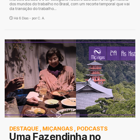
dos mundos do trabalho no Brasil, com um recorte temporal que vai
da transição do trabalho...
Há 6 Dias - por
C. A.
DESTAQUE
,
MIÇANGAS
,
PODCASTS
Uma Fazendinha no