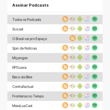
Assinar Podcasts
Todos os Podcasts
Scicast
O Brasil vai pro Espaço
Spin de Notícias
Miçangas
RPGuaxa
Beco da Bike
Contrafactual
Fronteiras no Tempo
MeiaLuaCast