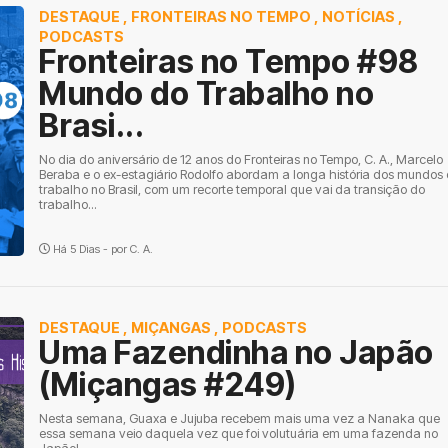
DESTAQUE
,
FRONTEIRAS NO TEMPO
,
NOTÍCIAS
,
PODCASTS
Fronteiras no Tempo #98
Mundo do Trabalho no
Brasi...
No dia do aniversário de 12 anos do Fronteiras no Tempo, C. A., Marcelo
Beraba e o ex-estagiário Rodolfo abordam a longa história dos mundos
trabalho no Brasil, com um recorte temporal que vai da transição do
trabalho...
Há 5 Dias - por
C. A.
DESTAQUE
,
MIÇANGAS
,
PODCASTS
Uma Fazendinha no Japão
(Miçangas #249)
Nesta semana, Guaxa e Jujuba recebem mais uma vez a Nanaka que
essa semana veio daquela vez que foi volutuária em uma fazenda no