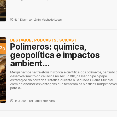
Há 1 Dias - por
Lênin Machado Lopes
DESTAQUE
,
PODCASTS
,
SCICAST
Polímeros: química,
geopolítica e impactos
ambient...
Mergulhamos na trajetória histórica e científica dos polímeros, partindo 
desenvolvimento do celuloide no século XIX, passando pelo papel
estratégico da borracha sintética durante a Segunda Guerra Mundial.
Além de analisar as vantagens que tornaram os plásticos indispensávei
para a...
Há 3 Dias - por
Tarik Fernandes