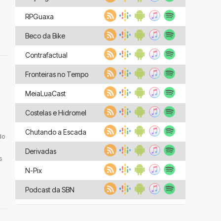
RPGuaxa
Beco da Bike
Contrafactual
Fronteiras no Tempo
MeiaLuaCast
Costelas e Hidromel
Chutando a Escada
do
Derivadas
s
N-Pix
Podcast da SBN