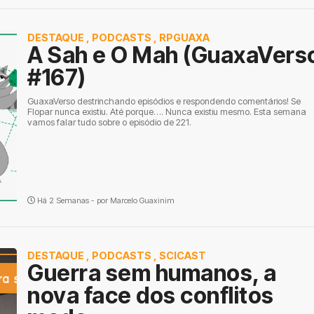
DESTAQUE
,
PODCASTS
,
RPGUAXA
A Sah e O Mah (GuaxaVers
#167)
GuaxaVerso destrinchando episódios e respondendo comentários! Se
Flopar nunca existiu. Até porque…. Nunca existiu mesmo. Esta semana
vamos falar tudo sobre o episódio de 221.
Há 2 Semanas - por
Marcelo Guaxinim
DESTAQUE
,
PODCASTS
,
SCICAST
Guerra sem humanos, a
nova face dos conflitos