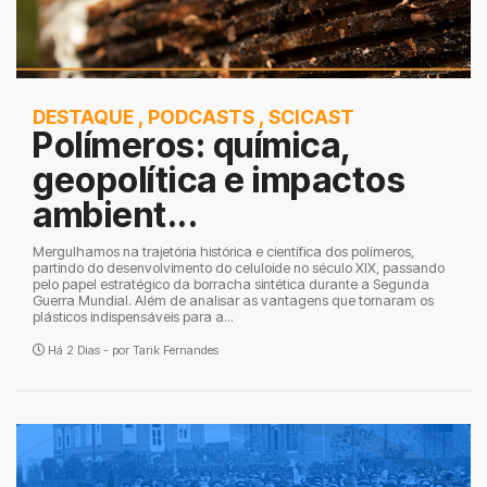
DESTAQUE
,
PODCASTS
,
SCICAST
Polímeros: química,
geopolítica e impactos
ambient...
Mergulhamos na trajetória histórica e científica dos polímeros,
partindo do desenvolvimento do celuloide no século XIX, passando
pelo papel estratégico da borracha sintética durante a Segunda
Guerra Mundial. Além de analisar as vantagens que tornaram os
plásticos indispensáveis para a...
Há 2 Dias - por
Tarik Fernandes