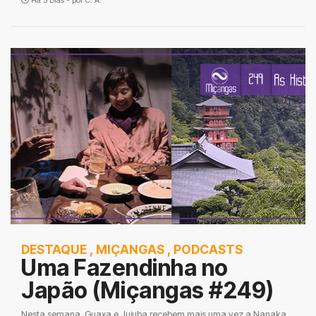
Há 5 Dias - por
C. A.
DESTAQUE
,
MIÇANGAS
,
PODCASTS
Uma Fazendinha no
Japão (Miçangas #249)
Nesta semana, Guaxa e Jujuba recebem mais uma vez a Nanaka