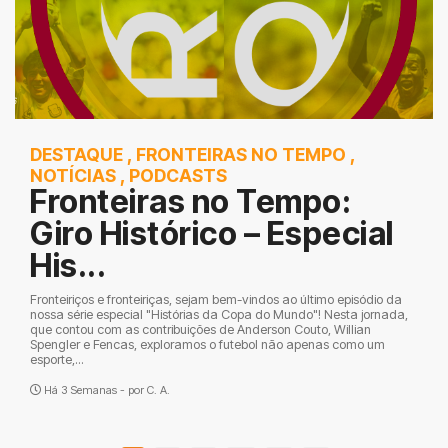
DESTAQUE
,
FRONTEIRAS NO TEMPO
,
NOTÍCIAS
,
PODCASTS
Fronteiras no Tempo:
Giro Histórico – Especial
His...
Fronteiriços e fronteiriças, sejam bem-vindos ao último episódio da
nossa série especial "Histórias da Copa do Mundo"! Nesta jornada,
que contou com as contribuições de Anderson Couto, Willian
Spengler e Fencas, exploramos o futebol não apenas como um
esporte,...
Há 3 Semanas - por
C. A.