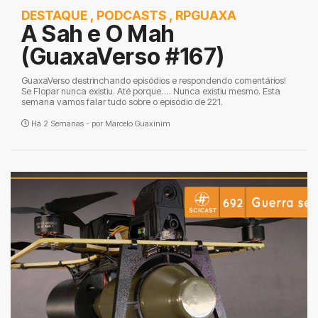
DESTAQUE
,
PODCASTS
,
RPGUAXA
A Sah e O Mah
(GuaxaVerso #167)
GuaxaVerso destrinchando episódios e respondendo comentários!
Se Flopar nunca existiu. Até porque…. Nunca existiu mesmo. Esta
semana vamos falar tudo sobre o episódio de 221.
Há 2 Semanas - por
Marcelo Guaxinim