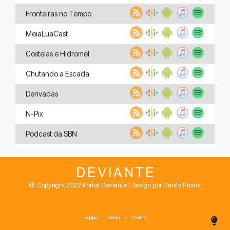
Fronteiras no Tempo
MeiaLuaCast
Costelas e Hidromel
Chutando a Escada
Derivadas
N-Pix
Podcast da SBN
© Copyright 2022 Portal Deviante | Design por Danilo Pastor
Equipe
Sobre
Contato