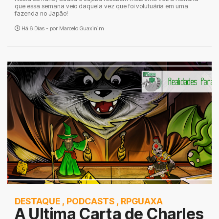
que essa semana veio daquela vez que foi volutuária em uma
fazenda no Japão!
Há 6 Dias - por
Marcelo Guaxinim
DESTAQUE
,
PODCASTS
,
RPGUAXA
A Ultima Carta de Charles