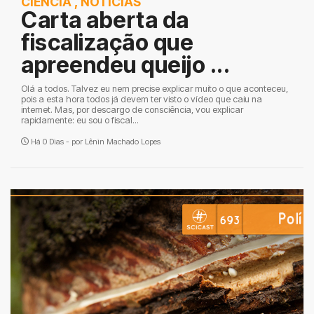
CIÊNCIA
,
NOTÍCIAS
Carta aberta da
fiscalização que
apreendeu queijo ...
Olá a todos. Talvez eu nem precise explicar muito o que aconteceu,
pois a esta hora todos já devem ter visto o vídeo que caiu na
internet. Mas, por descargo de consciência, vou explicar
rapidamente: eu sou o fiscal...
Há 0 Dias - por
Lênin Machado Lopes