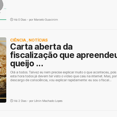
Há 0 Dias - por
Marcelo Guaxinim
CIÊNCIA
,
NOTÍCIAS
Carta aberta da
fiscalização que apreende
queijo ...
Olá a todos. Talvez eu nem precise explicar muito o que aconteceu, pois
esta hora todos já devem ter visto o vídeo que caiu na internet. Mas, por
descargo de consciência, vou explicar rapidamente: eu sou o fiscal...
Há 2 Dias - por
Lênin Machado Lopes