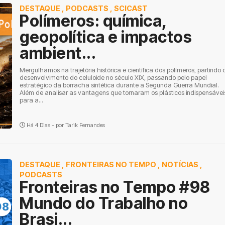
DESTAQUE
,
PODCASTS
,
SCICAST
Polímeros: química,
geopolítica e impactos
ambient...
Mergulhamos na trajetória histórica e científica dos polímeros, partindo 
desenvolvimento do celuloide no século XIX, passando pelo papel
estratégico da borracha sintética durante a Segunda Guerra Mundial.
Além de analisar as vantagens que tornaram os plásticos indispensávei
para a...
Há 4 Dias - por
Tarik Fernandes
DESTAQUE
,
FRONTEIRAS NO TEMPO
,
NOTÍCIAS
,
PODCASTS
Fronteiras no Tempo #98
Mundo do Trabalho no
Brasi...