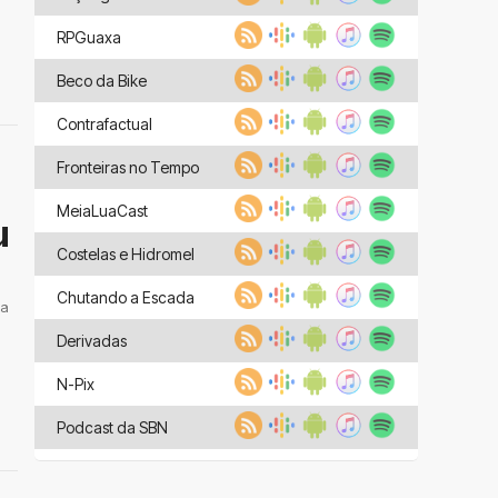
RPGuaxa
Beco da Bike
Contrafactual
Fronteiras no Tempo
MeiaLuaCast
u
Costelas e Hidromel
Chutando a Escada
 a
Derivadas
N-Pix
Podcast da SBN