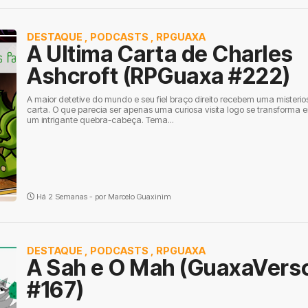
DESTAQUE
,
PODCASTS
,
RPGUAXA
A Ultima Carta de Charles
Ashcroft (RPGuaxa #222)
A maior detetive do mundo e seu fiel braço direito recebem uma misterio
carta. O que parecia ser apenas uma curiosa visita logo se transforma 
um intrigante quebra-cabeça. Tema...
Há 2 Semanas - por
Marcelo Guaxinim
DESTAQUE
,
PODCASTS
,
RPGUAXA
A Sah e O Mah (GuaxaVers
#167)