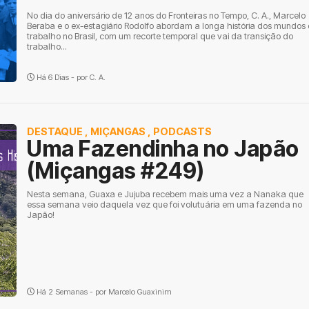
No dia do aniversário de 12 anos do Fronteiras no Tempo, C. A., Marcelo
Beraba e o ex-estagiário Rodolfo abordam a longa história dos mundos
trabalho no Brasil, com um recorte temporal que vai da transição do
trabalho...
Há 6 Dias - por
C. A.
DESTAQUE
,
MIÇANGAS
,
PODCASTS
Uma Fazendinha no Japão
(Miçangas #249)
Nesta semana, Guaxa e Jujuba recebem mais uma vez a Nanaka que
essa semana veio daquela vez que foi volutuária em uma fazenda no
Japão!
Há 2 Semanas - por
Marcelo Guaxinim