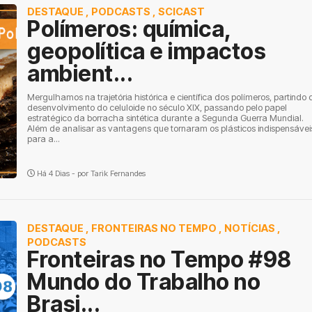
DESTAQUE
,
PODCASTS
,
SCICAST
Polímeros: química,
geopolítica e impactos
ambient...
Mergulhamos na trajetória histórica e científica dos polímeros, partindo 
desenvolvimento do celuloide no século XIX, passando pelo papel
estratégico da borracha sintética durante a Segunda Guerra Mundial.
Além de analisar as vantagens que tornaram os plásticos indispensávei
para a...
Há 4 Dias - por
Tarik Fernandes
DESTAQUE
,
FRONTEIRAS NO TEMPO
,
NOTÍCIAS
,
PODCASTS
Fronteiras no Tempo #98
Mundo do Trabalho no
Brasi...