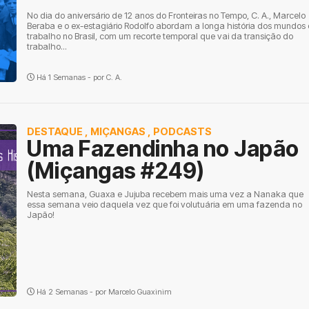
No dia do aniversário de 12 anos do Fronteiras no Tempo, C. A., Marcelo
Beraba e o ex-estagiário Rodolfo abordam a longa história dos mundos
trabalho no Brasil, com um recorte temporal que vai da transição do
trabalho...
Há 1 Semanas - por
C. A.
DESTAQUE
,
MIÇANGAS
,
PODCASTS
Uma Fazendinha no Japão
(Miçangas #249)
Nesta semana, Guaxa e Jujuba recebem mais uma vez a Nanaka que
essa semana veio daquela vez que foi volutuária em uma fazenda no
Japão!
Há 2 Semanas - por
Marcelo Guaxinim