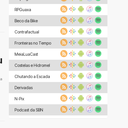
RPGuaxa
Beco da Bike
Contrafactual
Fronteiras no Tempo
MeiaLuaCast
u
Costelas e Hidromel
Chutando a Escada
 a
Derivadas
N-Pix
Podcast da SBN