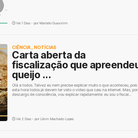
Há 1 Dias - por
Marcelo Guaxinim
CIÊNCIA
,
NOTÍCIAS
Carta aberta da
fiscalização que apreende
queijo ...
Olá a todos. Talvez eu nem precise explicar muito o que aconteceu, pois
esta hora todos já devem ter visto o vídeo que caiu na internet. Mas, por
descargo de consciência, vou explicar rapidamente: eu sou o fiscal...
Há 2 Dias - por
Lênin Machado Lopes