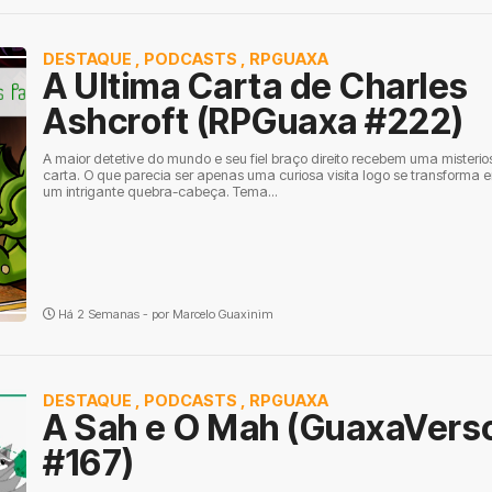
DESTAQUE
,
PODCASTS
,
RPGUAXA
A Ultima Carta de Charles
Ashcroft (RPGuaxa #222)
A maior detetive do mundo e seu fiel braço direito recebem uma misterio
carta. O que parecia ser apenas uma curiosa visita logo se transforma 
um intrigante quebra-cabeça. Tema...
Há 2 Semanas - por
Marcelo Guaxinim
DESTAQUE
,
PODCASTS
,
RPGUAXA
A Sah e O Mah (GuaxaVers
#167)