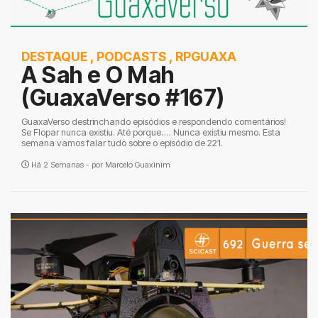
DESTAQUE
,
PODCASTS
,
RPGUAXA
A Sah e O Mah
(GuaxaVerso #167)
GuaxaVerso destrinchando episódios e respondendo comentários!
Se Flopar nunca existiu. Até porque…. Nunca existiu mesmo. Esta
semana vamos falar tudo sobre o episódio de 221.
Há 2 Semanas - por
Marcelo Guaxinim