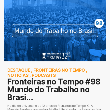
DESTAQUE
,
FRONTEIRAS NO TEMPO
,
NOTÍCIAS
,
PODCASTS
Fronteiras no Tempo #98
Mundo do Trabalho no
Brasi...
No dia do aniversário de 12 anos do Fronteiras no Tempo, C. A.,
Marcelo Beraba e o ex-estagiário Rodolfo abordam a longa história