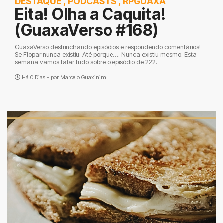
DESTAQUE
,
PODCASTS
,
RPGUAXA
Eita! Olha a Caquita!
(GuaxaVerso #168)
GuaxaVerso destrinchando episódios e respondendo comentários!
Se Flopar nunca existiu. Até porque…. Nunca existiu mesmo. Esta
semana vamos falar tudo sobre o episódio de 222.
Há 0 Dias - por
Marcelo Guaxinim