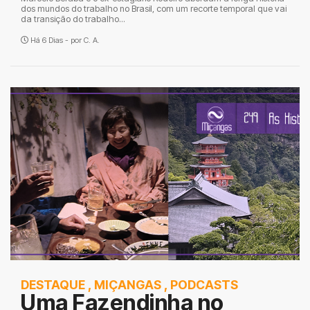
dos mundos do trabalho no Brasil, com um recorte temporal que vai
da transição do trabalho...
Há 6 Dias - por
C. A.
DESTAQUE
,
MIÇANGAS
,
PODCASTS
Uma Fazendinha no