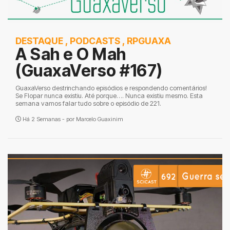
DESTAQUE
,
PODCASTS
,
RPGUAXA
A Sah e O Mah
(GuaxaVerso #167)
GuaxaVerso destrinchando episódios e respondendo comentários!
Se Flopar nunca existiu. Até porque…. Nunca existiu mesmo. Esta
semana vamos falar tudo sobre o episódio de 221.
Há 2 Semanas - por
Marcelo Guaxinim