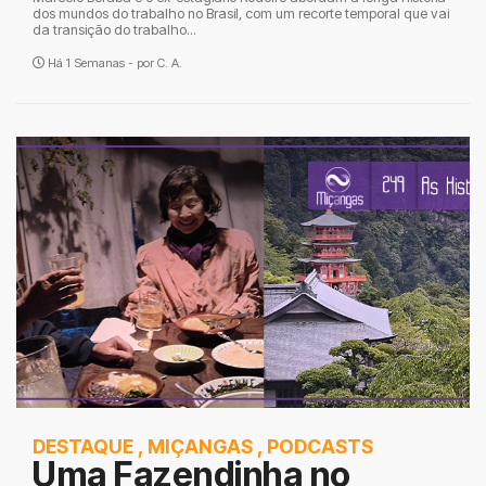
dos mundos do trabalho no Brasil, com um recorte temporal que vai
da transição do trabalho...
Há 1 Semanas - por
C. A.
DESTAQUE
,
MIÇANGAS
,
PODCASTS
Uma Fazendinha no