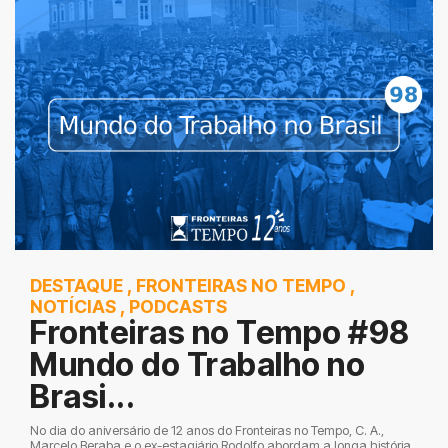
DESTAQUE
,
FRONTEIRAS NO TEMPO
,
NOTÍCIAS
,
PODCASTS
Fronteiras no Tempo #98
Mundo do Trabalho no
Brasi...
No dia do aniversário de 12 anos do Fronteiras no Tempo, C. A.,
Marcelo Beraba e o ex-estagiário Rodolfo abordam a longa história