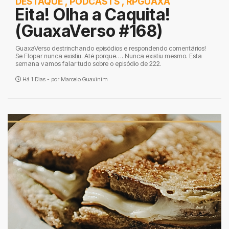
DESTAQUE
,
PODCASTS
,
RPGUAXA
Eita! Olha a Caquita!
(GuaxaVerso #168)
GuaxaVerso destrinchando episódios e respondendo comentários!
Se Flopar nunca existiu. Até porque…. Nunca existiu mesmo. Esta
semana vamos falar tudo sobre o episódio de 222.
Há 1 Dias - por
Marcelo Guaxinim