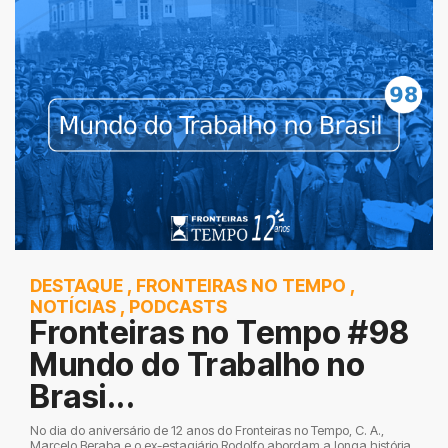
DESTAQUE
,
FRONTEIRAS NO TEMPO
,
NOTÍCIAS
,
PODCASTS
Fronteiras no Tempo #98
Mundo do Trabalho no
Brasi...
No dia do aniversário de 12 anos do Fronteiras no Tempo, C. A.,
Marcelo Beraba e o ex-estagiário Rodolfo abordam a longa história