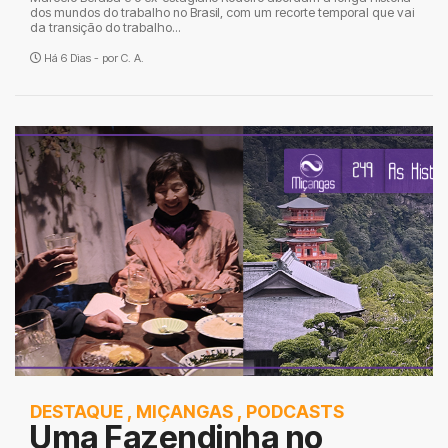
dos mundos do trabalho no Brasil, com um recorte temporal que vai
da transição do trabalho...
Há 6 Dias - por
C. A.
DESTAQUE
,
MIÇANGAS
,
PODCASTS
Uma Fazendinha no