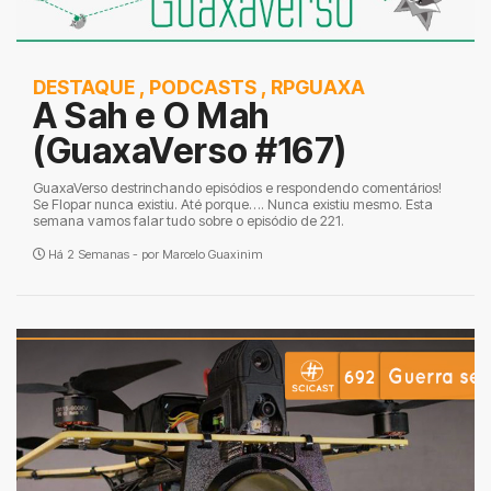
DESTAQUE
,
PODCASTS
,
RPGUAXA
A Sah e O Mah
(GuaxaVerso #167)
GuaxaVerso destrinchando episódios e respondendo comentários!
Se Flopar nunca existiu. Até porque…. Nunca existiu mesmo. Esta
semana vamos falar tudo sobre o episódio de 221.
Há 2 Semanas - por
Marcelo Guaxinim