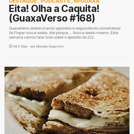
DESTAQUE
,
PODCASTS
,
RPGUAXA
Eita! Olha a Caquita!
(GuaxaVerso #168)
GuaxaVerso destrinchando episódios e respondendo comentários!
Se Flopar nunca existiu. Até porque…. Nunca existiu mesmo. Esta
semana vamos falar tudo sobre o episódio de 222.
Há 0 Dias - por
Marcelo Guaxinim