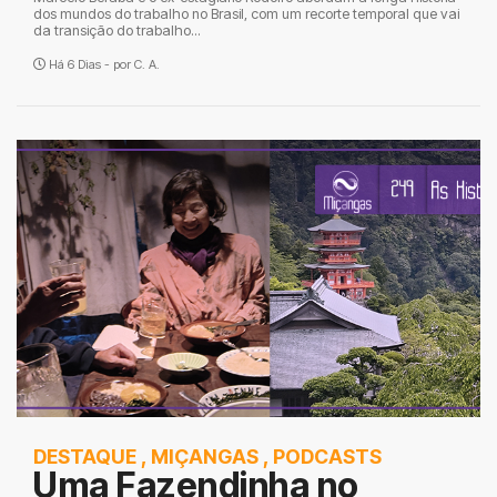
dos mundos do trabalho no Brasil, com um recorte temporal que vai
da transição do trabalho...
Há 6 Dias - por
C. A.
DESTAQUE
,
MIÇANGAS
,
PODCASTS
Uma Fazendinha no