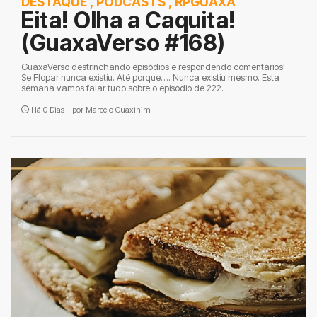
DESTAQUE
,
PODCASTS
,
RPGUAXA
Eita! Olha a Caquita!
(GuaxaVerso #168)
GuaxaVerso destrinchando episódios e respondendo comentários!
Se Flopar nunca existiu. Até porque…. Nunca existiu mesmo. Esta
semana vamos falar tudo sobre o episódio de 222.
Há 0 Dias - por
Marcelo Guaxinim