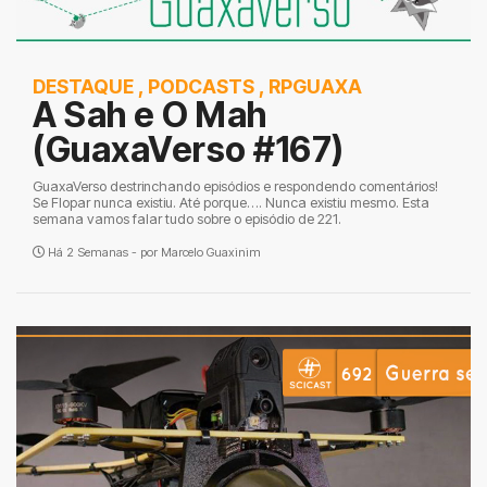
DESTAQUE
,
PODCASTS
,
RPGUAXA
A Sah e O Mah
(GuaxaVerso #167)
GuaxaVerso destrinchando episódios e respondendo comentários!
Se Flopar nunca existiu. Até porque…. Nunca existiu mesmo. Esta
semana vamos falar tudo sobre o episódio de 221.
Há 2 Semanas - por
Marcelo Guaxinim