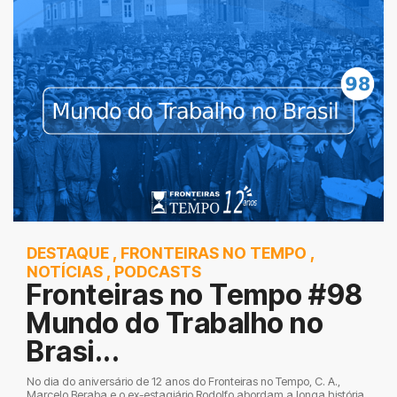
DESTAQUE
,
FRONTEIRAS NO TEMPO
,
NOTÍCIAS
,
PODCASTS
Fronteiras no Tempo #98
Mundo do Trabalho no
Brasi...
No dia do aniversário de 12 anos do Fronteiras no Tempo, C. A.,
Marcelo Beraba e o ex-estagiário Rodolfo abordam a longa história