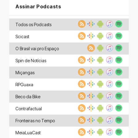
Assinar Podcasts
Todos os Podcasts
Scicast
O Brasil vai pro Espaço
Spin de Notícias
Miçangas
RPGuaxa
Beco da Bike
Contrafactual
Fronteiras no Tempo
MeiaLuaCast