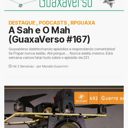
DESTAQUE
,
PODCASTS
,
RPGUAXA
A Sah e O Mah
(GuaxaVerso #167)
GuaxaVerso destrinchando episódios e respondendo comentários!
Se Flopar nunca existiu. Até porque…. Nunca existiu mesmo. Esta
semana vamos falar tudo sobre o episódio de 221.
Há 3 Semanas - por
Marcelo Guaxinim