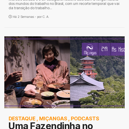
dos mundos do trabalho no Brasil, com um recorte temporal que vai
da transição do trabalho...
Há 2 Semanas - por
C. A.
DESTAQUE
,
MIÇANGAS
,
PODCASTS
Uma Fazendinha no