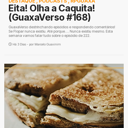
DESTAQUE
,
PODCASTS
,
RPGUAXA
Eita! Olha a Caquita!
(GuaxaVerso #168)
GuaxaVerso destrinchando episódios e respondendo comentários!
Se Flopar nunca existiu. Até porque…. Nunca existiu mesmo. Esta
semana vamos falar tudo sobre o episódio de 222.
Há 3 Dias - por
Marcelo Guaxinim