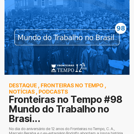
DESTAQUE
,
FRONTEIRAS NO TEMPO
,
NOTÍCIAS
,
PODCASTS
Fronteiras no Tempo #98
Mundo do Trabalho no
Brasi...
No dia do aniversário de 12 anos do Fronteiras no Tempo, C. A.,
Marcelo Beraba e o ex-estagiário Rodolfo abordam a longa história