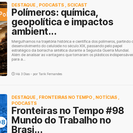
DESTAQUE
,
PODCASTS
,
SCICAST
Polímeros: química,
geopolítica e impactos
ambient...
Mergulhamos na trajetória histórica e científica dos polímeros, partindo 
desenvolvimento do celuloide no século XIX, passando pelo papel
estratégico da borracha sintética durante a Segunda Guerra Mundial.
Além de analisar as vantagens que tornaram os plásticos indispensávei
para a...
Há 3 Dias - por
Tarik Fernandes
DESTAQUE
,
FRONTEIRAS NO TEMPO
,
NOTÍCIAS
,
PODCASTS
Fronteiras no Tempo #98
Mundo do Trabalho no
Brasi...