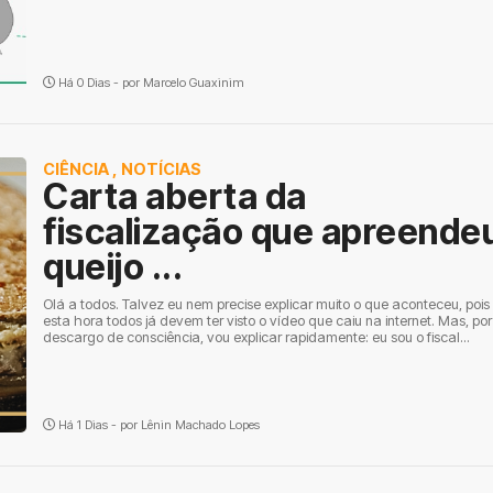
Há 0 Dias - por
Marcelo Guaxinim
CIÊNCIA
,
NOTÍCIAS
Carta aberta da
fiscalização que apreende
queijo ...
Olá a todos. Talvez eu nem precise explicar muito o que aconteceu, pois
esta hora todos já devem ter visto o vídeo que caiu na internet. Mas, por
descargo de consciência, vou explicar rapidamente: eu sou o fiscal...
Há 1 Dias - por
Lênin Machado Lopes