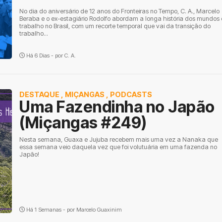
No dia do aniversário de 12 anos do Fronteiras no Tempo, C. A., Marcelo
Beraba e o ex-estagiário Rodolfo abordam a longa história dos mundos
trabalho no Brasil, com um recorte temporal que vai da transição do
trabalho...
Há 6 Dias - por
C. A.
DESTAQUE
,
MIÇANGAS
,
PODCASTS
Uma Fazendinha no Japão
(Miçangas #249)
Nesta semana, Guaxa e Jujuba recebem mais uma vez a Nanaka que
essa semana veio daquela vez que foi volutuária em uma fazenda no
Japão!
Há 1 Semanas - por
Marcelo Guaxinim