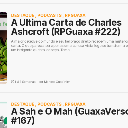
DESTAQUE
,
PODCASTS
,
RPGUAXA
A Ultima Carta de Charles
Ashcroft (RPGuaxa #222)
A maior detetive do mundo e seu fiel braço direito recebem uma misterio
carta. O que parecia ser apenas uma curiosa visita logo se transforma 
um intrigante quebra-cabeça. Tema...
Há 1 Semanas - por
Marcelo Guaxinim
DESTAQUE
,
PODCASTS
,
RPGUAXA
A Sah e O Mah (GuaxaVers
#167)