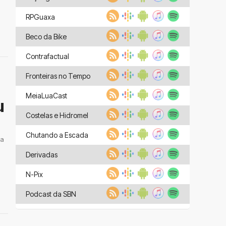
RPGuaxa
Beco da Bike
Contrafactual
Fronteiras no Tempo
MeiaLuaCast
u
Costelas e Hidromel
Chutando a Escada
 a
Derivadas
N-Pix
Podcast da SBN