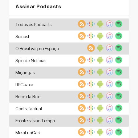
Assinar Podcasts
Todos os Podcasts
Scicast
O Brasil vai pro Espaço
Spin de Notícias
Miçangas
RPGuaxa
Beco da Bike
Contrafactual
Fronteiras no Tempo
MeiaLuaCast