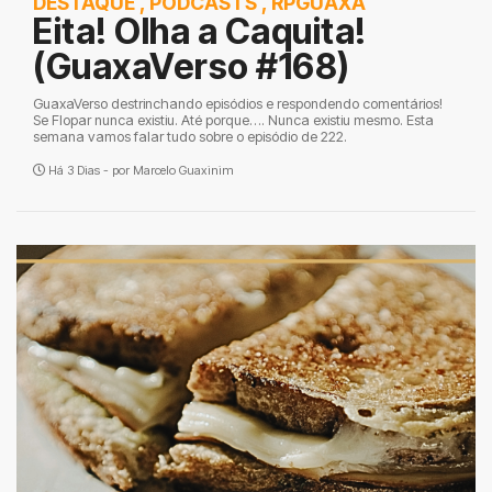
DESTAQUE
,
PODCASTS
,
RPGUAXA
Eita! Olha a Caquita!
(GuaxaVerso #168)
GuaxaVerso destrinchando episódios e respondendo comentários!
Se Flopar nunca existiu. Até porque…. Nunca existiu mesmo. Esta
semana vamos falar tudo sobre o episódio de 222.
Há 3 Dias - por
Marcelo Guaxinim