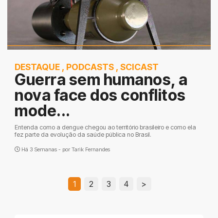
DESTAQUE
,
PODCASTS
,
SCICAST
Guerra sem humanos, a
nova face dos conflitos
mode...
Entenda como a dengue chegou ao território brasileiro e como ela
fez parte da evolução da saúde pública no Brasil.
Há 3 Semanas - por
Tarik Fernandes
1
2
3
4
>