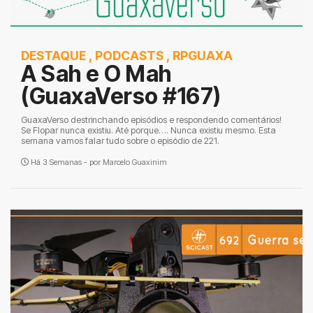
DESTAQUE
,
PODCASTS
,
RPGUAXA
A Sah e O Mah
(GuaxaVerso #167)
GuaxaVerso destrinchando episódios e respondendo comentários!
Se Flopar nunca existiu. Até porque…. Nunca existiu mesmo. Esta
semana vamos falar tudo sobre o episódio de 221.
Há 3 Semanas - por
Marcelo Guaxinim