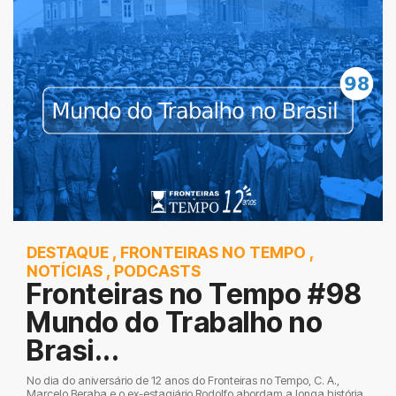
DESTAQUE
,
FRONTEIRAS NO TEMPO
,
NOTÍCIAS
,
PODCASTS
Fronteiras no Tempo #98
Mundo do Trabalho no
Brasi...
No dia do aniversário de 12 anos do Fronteiras no Tempo, C. A.,
Marcelo Beraba e o ex-estagiário Rodolfo abordam a longa história