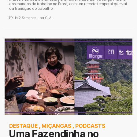
dos mundos do trabalho no Brasil, com um recorte temporal que vai
da transição do trabalho...
Há 2 Semanas - por
C. A.
DESTAQUE
,
MIÇANGAS
,
PODCASTS
Uma Fazendinha no