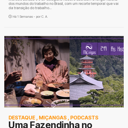
dos mundos do trabalho no Brasil, com um recorte temporal que vai
da transição do trabalho...
Há 1 Semanas - por
C. A.
DESTAQUE
,
MIÇANGAS
,
PODCASTS
Uma Fazendinha no