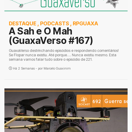
DESTAQUE
,
PODCASTS
,
RPGUAXA
A Sah e O Mah
(GuaxaVerso #167)
GuaxaVerso destrinchando episódios e respondendo comentários!
Se Flopar nunca existiu. Até porque…. Nunca existiu mesmo. Esta
semana vamos falar tudo sobre o episódio de 221.
Há 2 Semanas - por
Marcelo Guaxinim