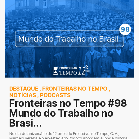
DESTAQUE
,
FRONTEIRAS NO TEMPO
,
NOTÍCIAS
,
PODCASTS
Fronteiras no Tempo #98
Mundo do Trabalho no
Brasi...
No dia do aniversário de 12 anos do Fronteiras no Tempo, C. A.,
Marcelo Beraba e o ex-estagiário Rodolfo abordam a longa história