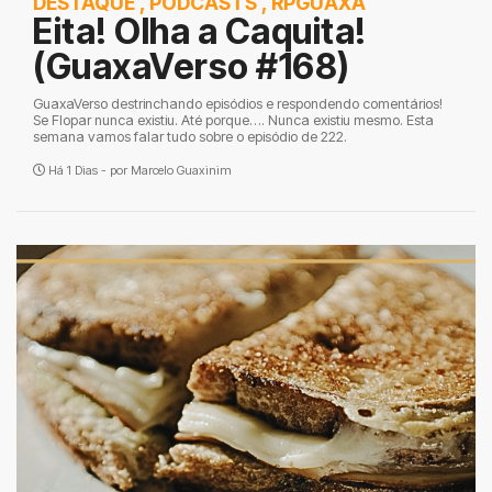
DESTAQUE
,
PODCASTS
,
RPGUAXA
Eita! Olha a Caquita!
(GuaxaVerso #168)
GuaxaVerso destrinchando episódios e respondendo comentários!
Se Flopar nunca existiu. Até porque…. Nunca existiu mesmo. Esta
semana vamos falar tudo sobre o episódio de 222.
Há 1 Dias - por
Marcelo Guaxinim