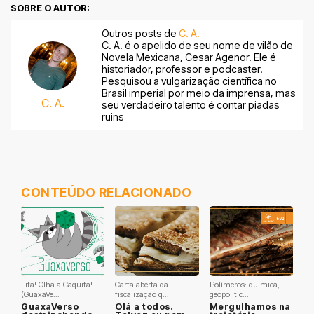
SOBRE O AUTOR:
Outros posts de
C. A.
C. A. é o apelido de seu nome de vilão de
Novela Mexicana, Cesar Agenor. Ele é
historiador, professor e podcaster.
Pesquisou a vulgarização científica no
Brasil imperial por meio da imprensa, mas
C. A.
seu verdadeiro talento é contar piadas
ruins
CONTEÚDO RELACIONADO
Eita! Olha a Caquita!
Carta aberta da
Polímeros: química,
(GuaxaVe...
fiscalização q...
geopolític...
GuaxaVerso
Olá a todos.
Mergulhamos na