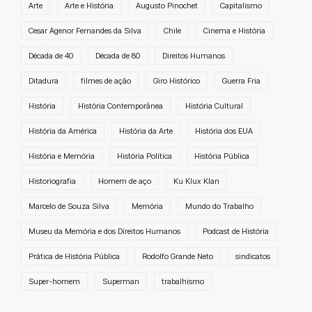
Arte
Arte e História
Augusto Pinochet
Capitalismo
Cesar Agenor Fernandes da Silva
Chile
Cinema e História
Década de 40
Década de 80
Direitos Humanos
Ditadura
filmes de ação
Giro Histórico
Guerra Fria
História
História Contemporânea
História Cultural
História da América
História da Arte
História dos EUA
História e Memória
História Política
História Pública
Historiografia
Homem de aço
Ku Klux Klan
Marcelo de Souza Silva
Memória
Mundo do Trabalho
Museu da Memória e dos Direitos Humanos
Podcast de História
Prática de História Pública
Rodolfo Grande Neto
sindicatos
Super-homem
Superman
trabalhismo