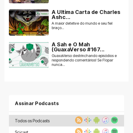
A Ultima Carta de Charles
Ashc...
A maior detetive do mundo e seu fiel
braço...
A Sah e O Mah
(GuaxaVerso #167...
GuaxaVerso destrinchando episódios e
respondendo comentários! Se Flopar
nunca...
Assinar Podcasts
Todos os Podcasts
Scicast