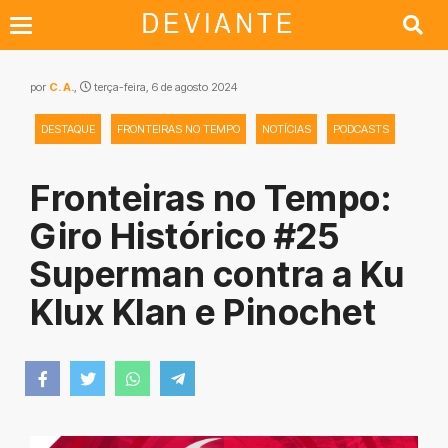
por
C. A.
,
terça-feira, 6 de agosto 2024
DESTAQUE
FRONTEIRAS NO TEMPO
NOTÍCIAS
PODCASTS
Fronteiras no Tempo:
Giro Histórico #25
Superman contra a Ku
Klux Klan e Pinochet