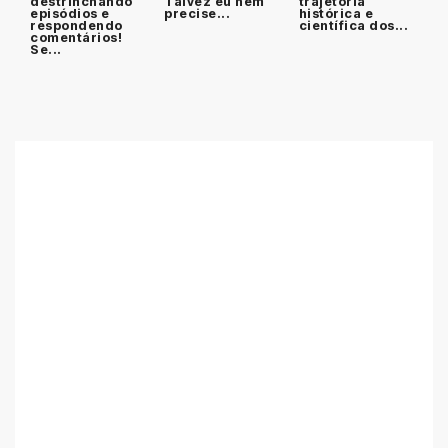
destrinchando
Talvez eu nem
trajetória
episódios e
precise...
histórica e
respondendo
científica dos...
comentários!
Se...