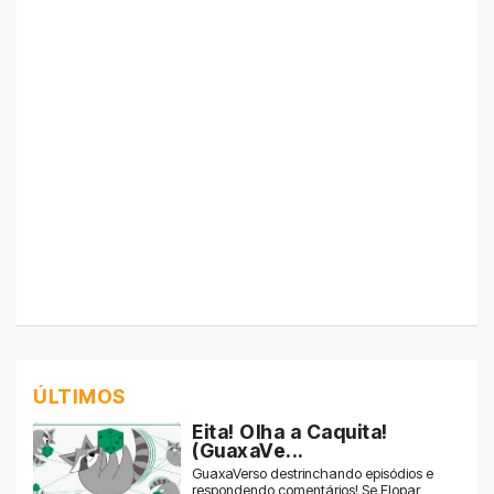
ÚLTIMOS
Eita! Olha a Caquita!
(GuaxaVe...
GuaxaVerso destrinchando episódios e
respondendo comentários! Se Flopar