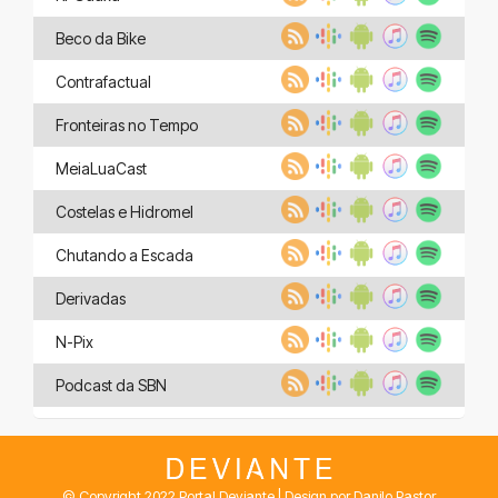
Beco da Bike
Contrafactual
Fronteiras no Tempo
MeiaLuaCast
Costelas e Hidromel
Chutando a Escada
Derivadas
N-Pix
Podcast da SBN
© Copyright 2022 Portal Deviante | Design por Danilo Pastor