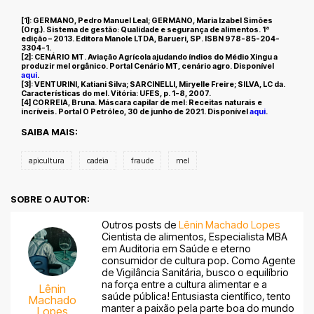
[1]: GERMANO, Pedro Manuel Leal; GERMANO, Maria Izabel Simões
(Org.).
Sistema de gestão: Qualidade e segurança de alimentos
. 1ª
edição – 2013. Editora Manole LTDA, Barueri, SP. ISBN 978-85-204-
3304-1.
[2]: CENÁRIO MT.
Aviação Agrícola ajudando índios do Médio Xingu a
produzir mel orgânico
. Portal Cenário MT, cenário agro. Disponível
aqui
.
[3]: VENTURINI, Katiani Silva; SARCINELLI, Miryelle Freire; SILVA, LC da.
Características do mel
. Vitória: UFES, p. 1-8, 2007.
[4] CORREIA, Bruna.
Máscara capilar de mel: Receitas naturais e
incríveis
. Portal O Petróleo, 30 de junho de 2021. Disponível
aqui
.
SAIBA MAIS:
apicultura
cadeia
fraude
mel
SOBRE O AUTOR:
Outros posts de
Lênin Machado Lopes
Cientista de alimentos, Especialista MBA
em Auditoria em Saúde e eterno
consumidor de cultura pop. Como Agente
de Vigilância Sanitária, busco o equilíbrio
na força entre a cultura alimentar e a
Lênin
saúde pública! Entusiasta científico, tento
Machado
manter a paixão pela parte boa do mundo
Lopes