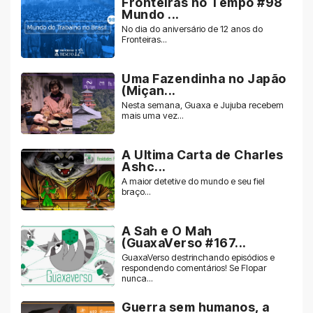
Fronteiras no Tempo #98
Mundo ...
No dia do aniversário de 12 anos do
Fronteiras...
Uma Fazendinha no Japão
(Miçan...
Nesta semana, Guaxa e Jujuba recebem
mais uma vez...
A Ultima Carta de Charles
Ashc...
A maior detetive do mundo e seu fiel
braço...
A Sah e O Mah
(GuaxaVerso #167...
GuaxaVerso destrinchando episódios e
respondendo comentários! Se Flopar
nunca...
Guerra sem humanos, a