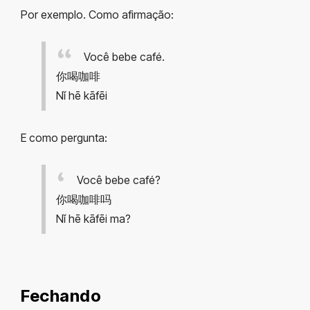
Por exemplo. Como afirmação:
Você bebe café.
你喝咖啡
Nǐ hē kāfēi
E como pergunta:
Você bebe café?
你喝咖啡吗
Nǐ hē kāfēi ma?
Fechando