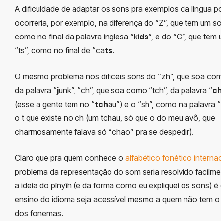
A dificuldade de adaptar os sons pra exemplos da língua p
ocorreria, por exemplo, na diferença do “Z”, que tem um so
como no final da palavra inglesa “ki
ds
“, e do “C”, que tem
“ts”, como no final de “ca
ts
.
O mesmo problema nos difíceis sons do “zh”, que soa com
da palavra “
j
unk”, “ch”, que soa como “tch”, da palavra “
c
(esse a gente tem no “
tch
au”) e o “sh”, como na palavra “
o t que existe no ch (um tchau, só que o do meu avô, que
charmosamente falava só “chao” pra se despedir).
Claro que pra quem conhece o
alfabético fonético interna
problema da representação do som seria resolvido facilm
a ideia do pīnyīn (e da forma como eu expliquei os sons) é
ensino do idioma seja acessível mesmo a quem não tem o
dos fonemas.