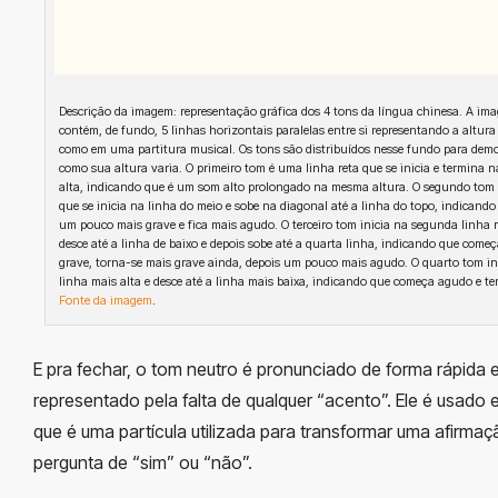
Descrição da imagem: representação gráfica dos 4 tons da língua chinesa. A im
contém, de fundo, 5 linhas horizontais paralelas entre si representando a altura
como em uma partitura musical. Os tons são distribuídos nesse fundo para dem
como sua altura varia. O primeiro tom é uma linha reta que se inicia e termina n
alta, indicando que é um som alto prolongado na mesma altura. O segundo tom
que se inicia na linha do meio e sobe na diagonal até a linha do topo, indicand
um pouco mais grave e fica mais agudo. O terceiro tom inicia na segunda linha 
desce até a linha de baixo e depois sobe até a quarta linha, indicando que come
grave, torna-se mais grave ainda, depois um pouco mais agudo. O quarto tom in
linha mais alta e desce até a linha mais baixa, indicando que começa agudo e te
Fonte da imagem
.
E pra fechar, o tom neutro é pronunciado de forma rápida 
representado pela falta de qualquer “acento”. Ele é usado
que é uma partícula utilizada para transformar uma afirma
pergunta de “sim” ou “não”.