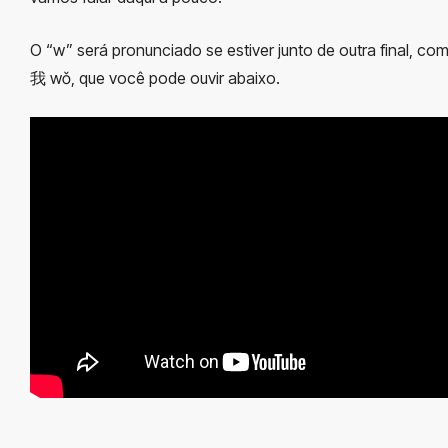
O “w” será pronunciado se estiver junto de outra final, co
我 wǒ, que você pode ouvir abaixo.