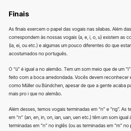
Finais
As finais exercem o papel das vogais nas silabas. Além da
correspondem às nossas vogais (a, e, i, o, u) existem as 
(ia, ei, ou etc.) e algumas um pouco diferentes do que est
acostumados no português.
O “ü” é igual a no alemão. Tem um som meio que de um “i”
feito com a boca arredondada. Vocês devem reconhecer
como Müller ou Bündchen, apesar de que a gente acaba 
mais pro i que no alemão.
Além desses, temos vogais terminadas em “n” e “ng”. As 
em “n” (an, en, in, on, ian, uan, uen etc.) têm um som igual
terminadas em “n” no inglês (ou as terminadas em “m” no 