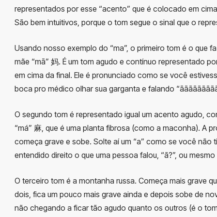
representados por esse “acento” que é colocado em cima 
São bem intuitivos, porque o tom segue o sinal que o repre
Usando nosso exemplo do “ma”, o primeiro tom é o que fa
mãe “mā” 妈. É um tom agudo e contínuo representado por
em cima da final. Ele é pronunciado como se você estives
boca pro médico olhar sua garganta e falando “āāāāāāāāā
O segundo tom é representado igual um acento agudo, c
“má” 麻, que é uma planta fibrosa (como a maconha). A p
começa grave e sobe. Solte aí um “a” como se você não t
entendido direito o que uma pessoa falou, “ã?”, ou mesmo
O terceiro tom é a montanha russa. Começa mais grave qu
dois, fica um pouco mais grave ainda e depois sobe de n
não chegando a ficar tão agudo quanto os outros (é o to