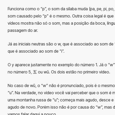
Funciona como o “p”, o som da sílaba muda (pa, pe, pi, po,
som causado pelo “p” é o mesmo. Outra coisa legal é que a
vídeos mostra não só o som, mas a posição da boca, língu
passagem do ar.
Já as iniciais neutras são o w, que é associado ao som de “
que é associado ao som de “i”.
O y aparece justamente no exemplo do número 1. Já o “w
no número 5, 五 ou wǔ. Os dois estão no primeiro vídeo.
No caso de wǔ, o “w” não é pronunciado, pois é o mesm
“u”. Na verdade, no vídeo você vai perceber que o som é 
uma montanha russa de “u”; começa mais agudo, desce e 
agudo de novo. Porém isso não é por causa do “w”, mas 
vamos falar daqui a pouco.