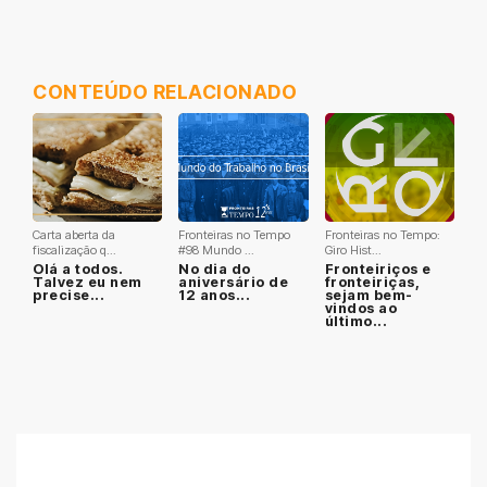
CONTEÚDO RELACIONADO
Carta aberta da
Fronteiras no Tempo
Fronteiras no Tempo:
fiscalização q...
#98 Mundo ...
Giro Hist...
Olá a todos.
No dia do
Fronteiriços e
Talvez eu nem
aniversário de
fronteiriças,
precise...
12 anos...
sejam bem-
vindos ao
último...