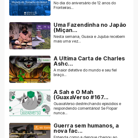
No dia do aniversário de 12 anos do
Fronteiras...
Uma Fazendinha no Japão
(Miçan...
Nesta semana, Guaxa e Jujuba recebem
mais uma vez...
A Ultima Carta de Charles
Ashc...
A maior detetive do mundo e seu fiel
braço...
A Sah e O Mah
(GuaxaVerso #167...
GuaxaVerso destrinchando episódios e
respondendo comentários! Se Flopar
nunca...
Guerra sem humanos, a
nova fac...
Entenda como a dengue chegou ao