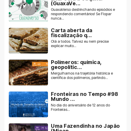
(GuaxaVe...
GuaxaVerso destrinchando episódios e
respondendo comentários! Se Flopar
nunca...
Carta aberta da
fiscalização q...
Olá a todos. Talvez eu nem precise
explicar muito...
Polímeros: química,
geopolític...
Mergulhamos na trajetória histórica e
científica dos polímeros, partindo...
Fronteiras no Tempo #98
Mundo ...
No dia do aniversário de 12 anos do
Fronteiras...
Uma Fazendinha no Japão
(Miçan...