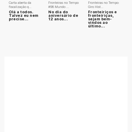
Carta aberta da
Fronteiras no Tempo
Fronteiras no Tempo:
fiscalização q...
#98 Mundo ...
Giro Hist...
Olá a todos.
No dia do
Fronteiriços e
Talvez eu nem
aniversário de
fronteiriças,
precise...
12 anos...
sejam bem-
vindos ao
último...