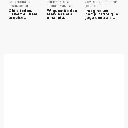
Carta aberta da
Lembrai-vos da
Adversarial Trainning:
fiscalização q...
guerra… Malvina...
jogue c...
Olá a todos.
“A questão das
Imagine um
Talvez eu nem
Malvinas era
computador que
precise...
uma luta...
joga contra si...