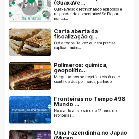
(GuaxaVe...
GuaxaVerso destrinchando episódios e
respondendo comentários! Se Flopar
nunca...
Carta aberta da
fiscalização q...
Olá a todos. Talvez eu nem precise
explicar muito...
Polímeros: química,
geopolític...
Mergulhamos na trajetória histórica e
científica dos polímeros, partindo...
Fronteiras no Tempo #98
Mundo ...
No dia do aniversário de 12 anos do
Fronteiras...
Uma Fazendinha no Japão
(Miçan...