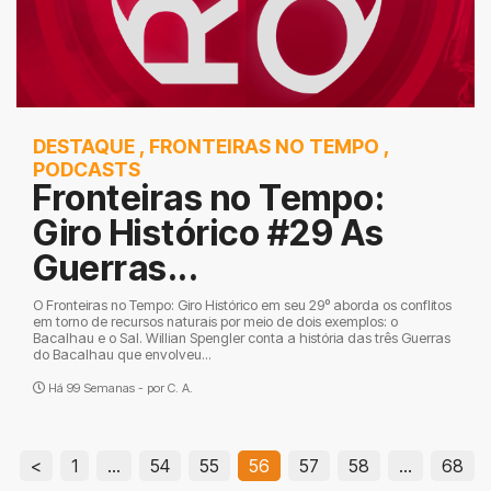
DESTAQUE
,
FRONTEIRAS NO TEMPO
,
PODCASTS
Fronteiras no Tempo:
Giro Histórico #29 As
Guerras...
O Fronteiras no Tempo: Giro Histórico em seu 29º aborda os conflitos
em torno de recursos naturais por meio de dois exemplos: o
Bacalhau e o Sal. Willian Spengler conta a história das três Guerras
do Bacalhau que envolveu...
Há 99 Semanas - por
C. A.
<
1
…
54
55
56
57
58
…
68