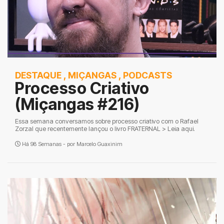
DESTAQUE
,
MIÇANGAS
,
PODCASTS
Processo Criativo
(Miçangas #216)
Essa semana conversamos sobre processo criativo com o Rafael
Zorzal que recentemente lançou o livro FRATERNAL > Leia aqui.
Há 98 Semanas - por
Marcelo Guaxinim