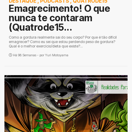
DESTAQUE
,
PODCASTS
,
QUATRODE15
Emagrecimento! O que
nunca te contaram
(Quatrode15...
Como a gordura realmente sai do seu corpo? Por que é tão difícil
emagrecer? Como eu sei que estou perdendo peso de gordura?
Qual é o melhor exercício/dieta que existe?...
Há 98 Semanas - por
Yuri Motoyama