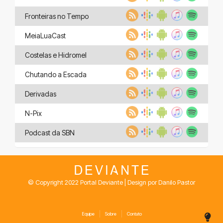
Fronteiras no Tempo
MeiaLuaCast
Costelas e Hidromel
Chutando a Escada
Derivadas
N-Pix
Podcast da SBN
© Copyright 2022 Portal Deviante | Design por Danilo Pastor
Equipe
Sobre
Contato