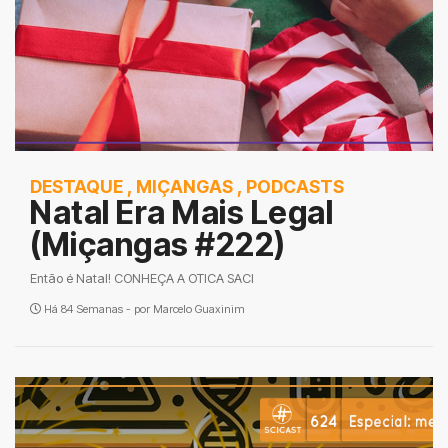
DESTAQUE
,
MIÇANGAS
,
PODCASTS
Natal Era Mais Legal
(Miçangas #222)
Então é Natal! CONHEÇA A OTICA SACI
Há 84 Semanas - por
Marcelo Guaxinim