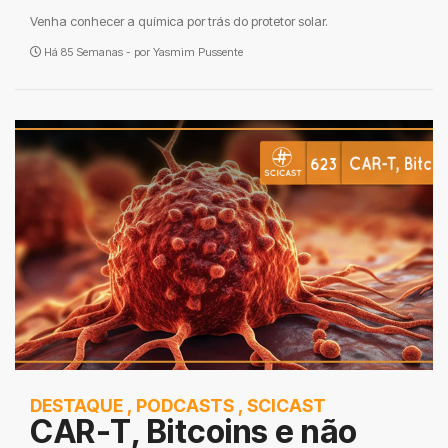
Venha conhecer a química por trás do protetor solar.
Há 85 Semanas - por
Yasmim Pussente
DESTAQUE
,
PODCASTS
,
SCICAST
CAR-T, Bitcoins e não