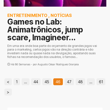
ENTRETENIMENTO
,
NOTÍCIAS
Games no Lab:
Animatrônicos, jump
scare, Imagineer...
Em uma era onde boa parte do orçamento de grandes jogos vai
para o marketing, certos jogos vão na direção contrária e não
investem nada ou quase nada na divulgação, apostando suas
fichas na recomendação dos usuários, o famoso...
Há 86 Semanas - por
Augusto César Rodrigues Granjeia
<
1
…
44
45
46
47
48
…
61
>