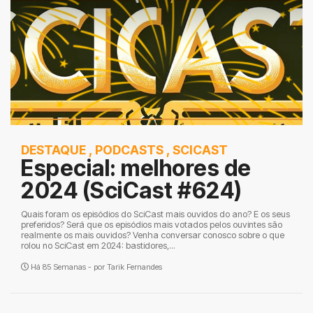
DESTAQUE
,
PODCASTS
,
SCICAST
Especial: melhores de
2024 (SciCast #624)
Quais foram os episódios do SciCast mais ouvidos do ano? E os seus
preferidos? Será que os episódios mais votados pelos ouvintes são
realmente os mais ouvidos? Venha conversar conosco sobre o que
rolou no SciCast em 2024: bastidores,...
Há 85 Semanas - por
Tarik Fernandes