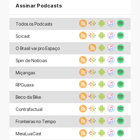
Assinar Podcasts
Todos os Podcasts
Scicast
O Brasil vai pro Espaço
Spin de Notícias
Miçangas
RPGuaxa
Beco da Bike
Contrafactual
Fronteiras no Tempo
MeiaLuaCast