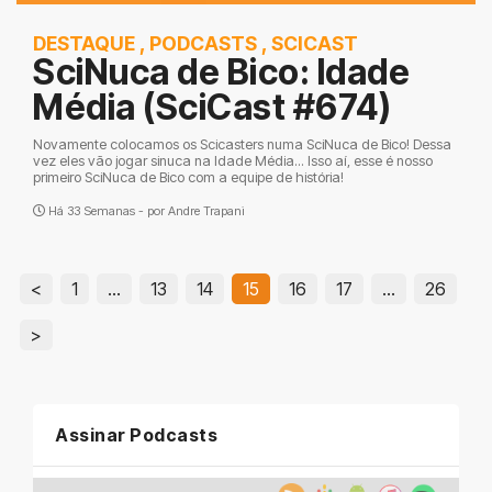
DESTAQUE
,
PODCASTS
,
SCICAST
SciNuca de Bico: Idade
Média (SciCast #674)
Novamente colocamos os Scicasters numa SciNuca de Bico! Dessa
vez eles vão jogar sinuca na Idade Média... Isso aí, esse é nosso
primeiro SciNuca de Bico com a equipe de história!
Há 33 Semanas - por
Andre Trapani
<
1
…
13
14
15
16
17
…
26
>
Assinar Podcasts