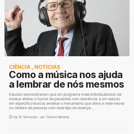
CIÊNCIA
,
NOTÍCIAS
Como a música nos ajuda
a lembrar de nós mesmos
Estudos demonstraram que um programa mais individualizado de
música afetou o humor de pacientes com demência, e um estudo
em específico buscou analisar o mecanismo que ativa a rede neural
no cérebro de pessoas com esse tipo de doença....
Há 32 Semanas - por
Tatiane Bertella