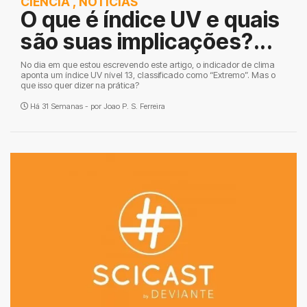
CIÊNCIA
,
NOTÍCIAS
O que é índice UV e quais
são suas implicações?...
No dia em que estou escrevendo este artigo, o indicador de clima
aponta um índice UV nível 13, classificado como “Extremo”. Mas o
que isso quer dizer na prática?
Há 31 Semanas - por
Joao P. S. Ferreira