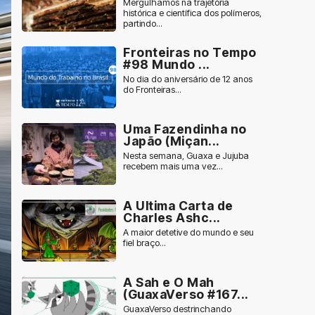
Mergulhamos na trajetória
histórica e científica dos polímeros,
partindo...
Fronteiras no Tempo
#98 Mundo ...
No dia do aniversário de 12 anos
do Fronteiras...
Uma Fazendinha no
Japão (Miçan...
Nesta semana, Guaxa e Jujuba
recebem mais uma vez...
A Ultima Carta de
Charles Ashc...
A maior detetive do mundo e seu
fiel braço...
A Sah e O Mah
(GuaxaVerso #167...
GuaxaVerso destrinchando