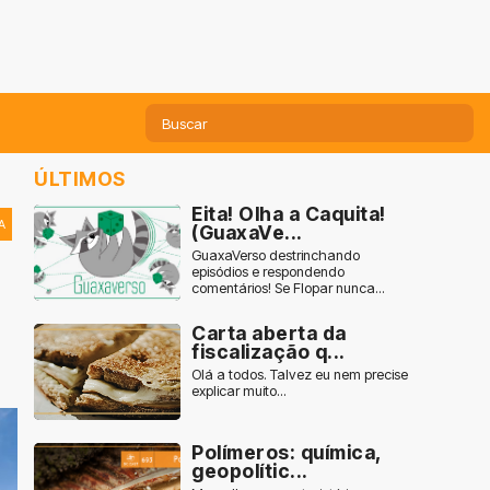
ÚLTIMOS
Eita! Olha a Caquita!
A
(GuaxaVe...
GuaxaVerso destrinchando
episódios e respondendo
comentários! Se Flopar nunca...
Carta aberta da
fiscalização q...
Olá a todos. Talvez eu nem precise
explicar muito...
Polímeros: química,
geopolític...