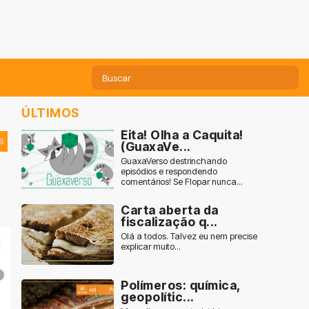
ÚLTIMOS
Eita! Olha a Caquita!
S
(GuaxaVe...
GuaxaVerso destrinchando
episódios e respondendo
comentários! Se Flopar nunca...
Carta aberta da
fiscalização q...
Olá a todos. Talvez eu nem precise
explicar muito...
Polímeros: química,
geopolític...