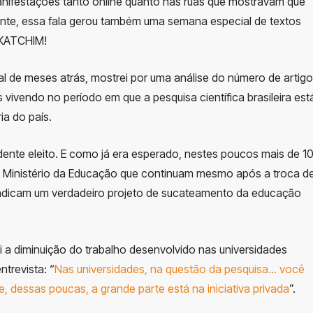
anifestações tanto online quanto nas ruas que mostravam que
viante, essa fala gerou também uma semana especial de textos
. KATCHIM!
 de meses atrás, mostrei por uma análise do número de artig
vivendo no período em que a pesquisa científica brasileira est
a do país.
ente eleito. E como já era esperado, nestes poucos mais de 1
o Ministério da Educação que continuam mesmo após a troca d
e indicam um verdadeiro projeto de sucateamento da educação
i a diminuição do trabalho desenvolvido nas universidades
ntrevista: “
Nas universidades, na questão da pesquisa… você
, dessas poucas, a grande parte está na iniciativa privada
”.