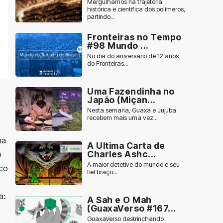
Mergulhamos na trajetória
histórica e científica dos polímeros,
partindo...
Fronteiras no Tempo
#98 Mundo ...
No dia do aniversário de 12 anos
do Fronteiras...
Uma Fazendinha no
Japão (Miçan...
Nesta semana, Guaxa e Jujuba
recebem mais uma vez...
na
A Ultima Carta de
Charles Ashc...
o
A maior detetive do mundo e seu
ico
fiel braço...
a:
A Sah e O Mah
(GuaxaVerso #167...
GuaxaVerso destrinchando