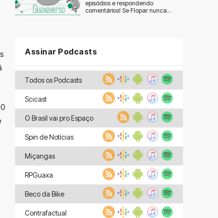
episódios e respondendo
comentários! Se Flopar nunca...
Assinar Podcasts
os
á
Todos os Podcasts
Scicast
00
O Brasil vai pro Espaço
e
Spin de Notícias
Miçangas
RPGuaxa
Beco da Bike
Contrafactual