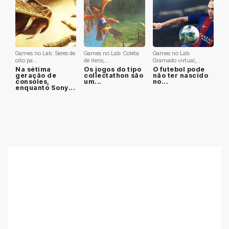
Games no Lab: Seres de
Games no Lab: Coleta
Games no Lab:
oito pa...
de itens,...
Gramado virtual,...
Na sétima
Os jogos do tipo
O futebol pode
geração de
collectathon são
não ter nascido
consoles,
um...
no...
enquanto Sony...