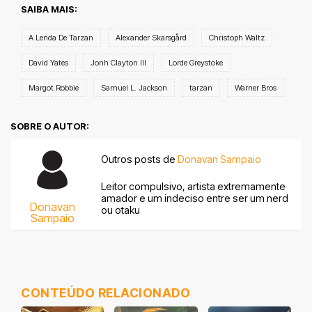
SAIBA MAIS:
A Lenda De Tarzan
Alexander Skarsgård
Christoph Waltz
David Yates
Jonh Clayton III
Lorde Greystoke
Margot Robbie
Samuel L. Jackson
tarzan
Warner Bros
SOBRE O AUTOR:
Outros posts de
Donavan Sampaio
Leitor compulsivo, artista extremamente
amador e um indeciso entre ser um nerd
Donavan
ou otaku
Sampaio
CONTEÚDO RELACIONADO