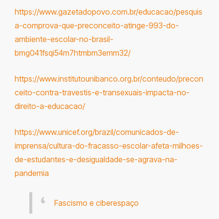
https://www.gazetadopovo.com.br/educacao/pesquis
a-comprova-que-preconceito-atinge-993-do-
ambiente-escolar-no-brasil-
bmg041fsqi54m7htmbm3emm32/
https://www.institutounibanco.org.br/conteudo/precon
ceito-contra-travestis-e-transexuais-impacta-no-
direito-a-educacao/
https://www.unicef.org/brazil/comunicados-de-
imprensa/cultura-do-fracasso-escolar-afeta-milhoes-
de-estudantes-e-desigualdade-se-agrava-na-
pandemia
Fascismo e ciberespaço