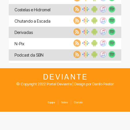
Costelas e Hidromel
Chutando a Escada
Derivadas
N-Pix
Podcast da SBN
© Copyright 2022 Portal Deviante | Design por Danilo Pastor
Equipe
Sobre
Contato