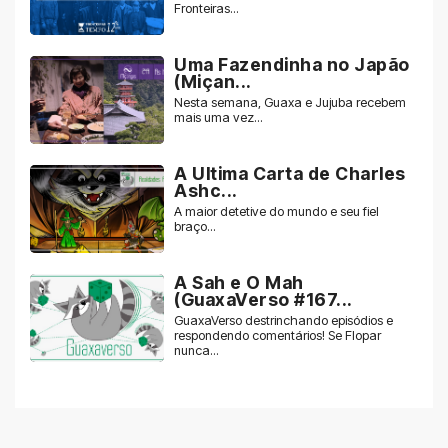
Fronteiras...
Uma Fazendinha no Japão
(Miçan...
Nesta semana, Guaxa e Jujuba recebem
mais uma vez...
A Ultima Carta de Charles
Ashc...
A maior detetive do mundo e seu fiel
braço...
A Sah e O Mah
(GuaxaVerso #167...
GuaxaVerso destrinchando episódios e
respondendo comentários! Se Flopar
nunca...