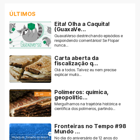
ÚLTIMOS
Eita! Olha a Caquita!
(GuaxaVe...
GuaxaVerso destrinchando episódios e
respondendo comentários! Se Flopar
nunca...
Carta aberta da
fiscalização q...
Olá a todos. Talvez eu nem precise
explicar muito...
Polímeros: química,
geopolític...
Mergulhamos na trajetória histórica e
científica dos polímeros, partindo...
Fronteiras no Tempo #98
Mundo ...
No dia do aniversário de 12 anos do