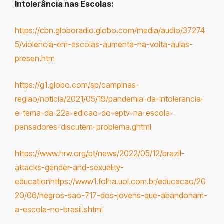
Intolerância nas Escolas:
https://cbn.globoradio.globo.com/media/audio/37274
5/violencia-em-escolas-aumenta-na-volta-aulas-
presen.htm
https://g1.globo.com/sp/campinas-
regiao/noticia/2021/05/19/pandemia-da-intolerancia-
e-tema-da-22a-edicao-do-eptv-na-escola-
pensadores-discutem-problema.ghtml
https://www.hrw.org/pt/news/2022/05/12/brazil-
attacks-gender-and-sexuality-
educationhttps://www1.folha.uol.com.br/educacao/20
20/06/negros-sao-717-dos-jovens-que-abandonam-
a-escola-no-brasil.shtml