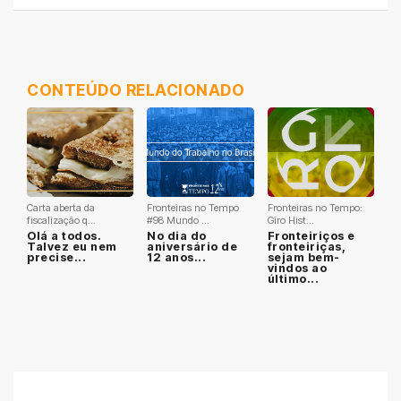
CONTEÚDO RELACIONADO
Carta aberta da
Fronteiras no Tempo
Fronteiras no Tempo:
fiscalização q...
#98 Mundo ...
Giro Hist...
Olá a todos.
No dia do
Fronteiriços e
Talvez eu nem
aniversário de
fronteiriças,
precise...
12 anos...
sejam bem-
vindos ao
último...