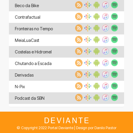
Beco da Bike
Contrafactual
Fronteiras no Tempo
MeiaLuaCast
Costelas e Hidromel
Chutando a Escada
Derivadas
N-Pix
Podcast da SBN
© Copyright 2022 Portal Deviante | Design por Danilo Pastor