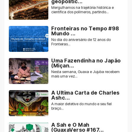
geopolític...
Mergulhamos na trajetória histórica e
científica dos polímeros, partindo...
Fronteiras no Tempo #98
Mundo ...
No dia do aniversário de 12 anos do
Fronteiras...
Uma Fazendinha no Japão
(Miçan...
Nesta semana, Guaxa e Jujuba recebem
mais uma vez...
A Ultima Carta de Charles
Ashc...
A maior detetive do mundo e seu fiel
braço...
A Sah e O Mah
(GuaxaVerso #167...