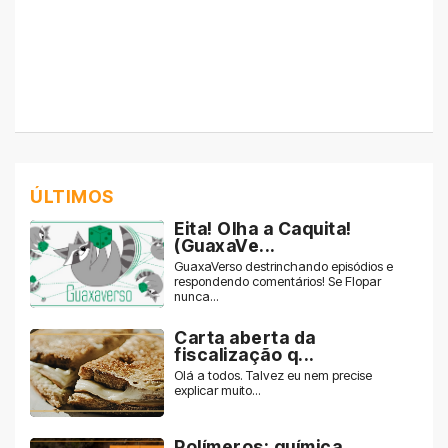
ÚLTIMOS
Eita! Olha a Caquita!
(GuaxaVe...
GuaxaVerso destrinchando episódios e
respondendo comentários! Se Flopar
nunca...
Carta aberta da
fiscalização q...
Olá a todos. Talvez eu nem precise
explicar muito...
Polímeros: química,