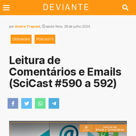
por
Andre Trapani
,
sexta-feira, 26 de julho 2024
DERIVADAS
PODCASTS
Leitura de
Comentários e Emails
(SciCast #590 a 592)