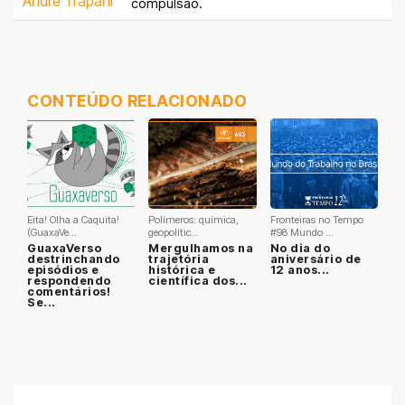
Andre Trapani
compulsão.
CONTEÚDO RELACIONADO
Eita! Olha a Caquita!
Polímeros: química,
Fronteiras no Tempo
(GuaxaVe...
geopolític...
#98 Mundo ...
GuaxaVerso
Mergulhamos na
No dia do
destrinchando
trajetória
aniversário de
episódios e
histórica e
12 anos...
respondendo
científica dos...
comentários!
Se...