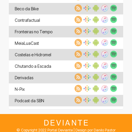
Beco da Bike
Contrafactual
Fronteiras no Tempo
MeiaLuaCast
Costelas e Hidromel
Chutando a Escada
Derivadas
N-Pix
Podcast da SBN
© Copyright 2022 Portal Deviante | Design por Danilo Pastor