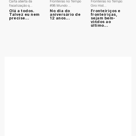
Carta aberta da
Fronteiras no Tempo
Fronteiras no Tempo:
fiscalização q...
#98 Mundo ...
Giro Hist...
Olá a todos.
No dia do
Fronteiriços e
Talvez eu nem
aniversário de
fronteiriças,
precise...
12 anos...
sejam bem-
vindos ao
último...