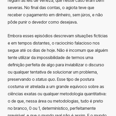
regiam as leis de Veneza, que nesse caso eram bem
severas. No final das contas, o agiota teve que
receber o pagamento em dinheiro, sem júros, e não
pôde punir o devedor como desejava.
Embora esses episódios descrevam situações fictícias
e em tempos distantes, o raciocínio falacioso nos
segue até os dias de hoje. Não é incomum que alguém
tente utilizar da impossibilidade de termos uma
definição perfeita de algo para inviabilizar o discurso
ou qualquer tentativa de solucionar um problema,
preservando o
status quo
. Esse tipo de postura
costuma vir atrelada a um grande equívoco sobre as
ciências exatas ou qualquer metodologia quantitativa:
o de que, nessa área ou metodologias, tudo é preto
no branco, 0 ou 1, determinístico, perfeitamente
previsível, e que o mundo real não é assim. E o mundo